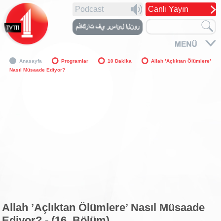
Podcast
Canlı Yayın
Anasayfa
Programlar
10 Dakika
Allah ’Açlıktan Ölümlere’
Nasıl Müsaade Ediyor?
Allah ’Açlıktan Ölümlere’ Nasıl Müsaade
Ediyor? - (16. Bölüm)