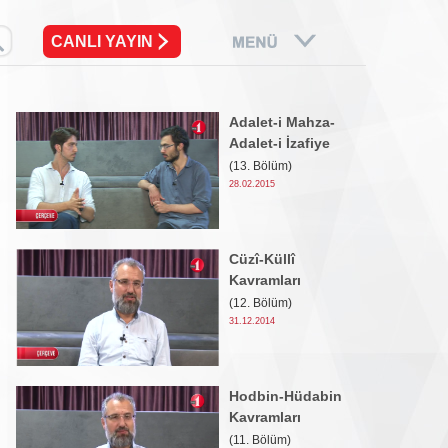
CANLI YAYIN
Adalet-i Mahza-
Adalet-i İzafiye
(13. Bölüm)
28.02.2015
Cüzî-Küllî
Kavramları
(12. Bölüm)
31.12.2014
Hodbin-Hüdabin
Kavramları
(11. Bölüm)