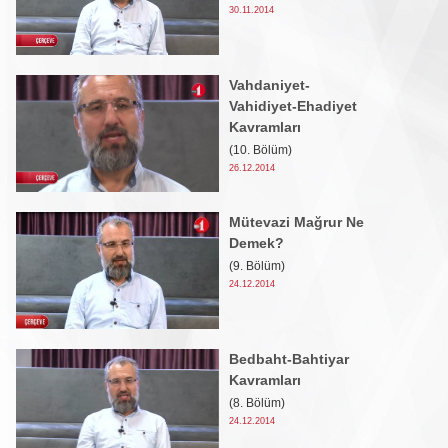
30.11.2014
Vahdaniyet-
Vahidiyet-Ehadiyet
Kavramları
(10. Bölüm)
26.12.2014
Mütevazi Mağrur Ne
Demek?
(9. Bölüm)
24.12.2014
Bedbaht-Bahtiyar
Kavramları
(8. Bölüm)
24.12.2014