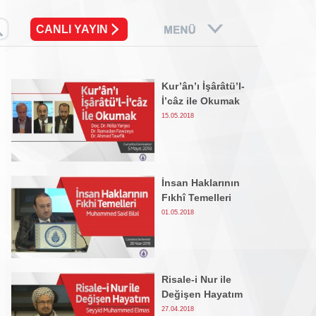
CANLI YAYIN
Kur’ân’ı İşârâtü’l-
İ’câz ile Okumak
15.05.2018
İnsan Haklarının
Fıkhî Temelleri
01.05.2018
Risale-i Nur ile
Değişen Hayatım
27.04.2018