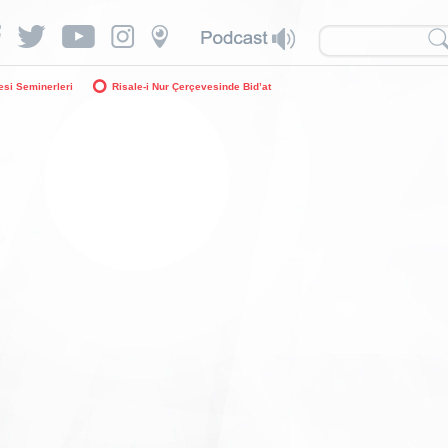
si Seminerleri
Risale-i Nur Çerçevesinde Bid’at