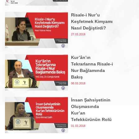
Risale-i Nur’u
Keşfetmek Kimyamı
Nasıl Değiştirdi?
27.03.2018
Kur’ân’ın
Tekrarlarına Risale-i
Nur Bağlamında
Bakış
06.03.2018
İnsan Şahsiyetinin
Oluşmasında
Kur’an
Tefekkürünün Rolü
01.03.2018