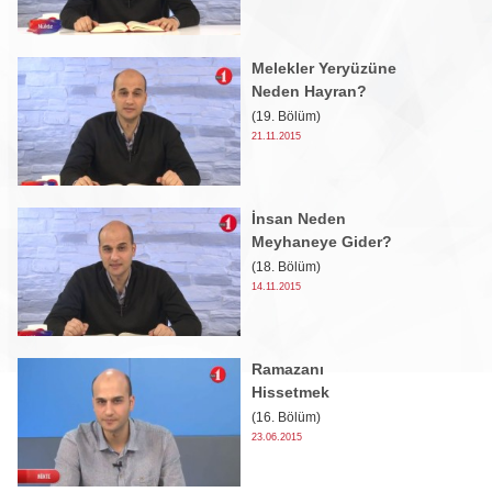
Melekler Yeryüzüne
Neden Hayran?
(19. Bölüm)
21.11.2015
İnsan Neden
Meyhaneye Gider?
(18. Bölüm)
14.11.2015
Ramazanı
Hissetmek
(16. Bölüm)
23.06.2015