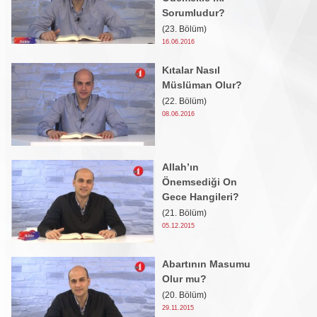
Sorumludur?
(23. Bölüm)
16.06.2016
Kıtalar Nasıl
Müslüman Olur?
(22. Bölüm)
08.06.2016
Allah’ın
Önemsediği On
Gece Hangileri?
(21. Bölüm)
05.12.2015
Abartının Masumu
Olur mu?
(20. Bölüm)
29.11.2015