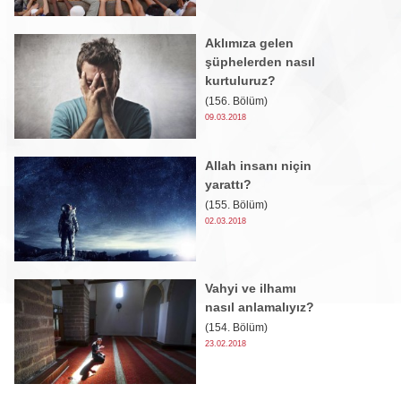
Aklımıza gelen
şüphelerden nasıl
kurtuluruz?
(156. Bölüm)
09.03.2018
Allah insanı niçin
yarattı?
(155. Bölüm)
02.03.2018
Vahyi ve ilhamı
nasıl anlamalıyız?
(154. Bölüm)
23.02.2018