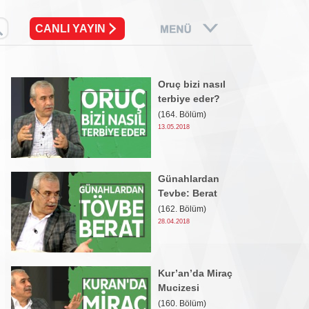
CANLI YAYIN
Oruç bizi nasıl
terbiye eder?
(164. Bölüm)
13.05.2018
Günahlardan
Tevbe: Berat
(162. Bölüm)
28.04.2018
Kur’an’da Miraç
Mucizesi
(160. Bölüm)