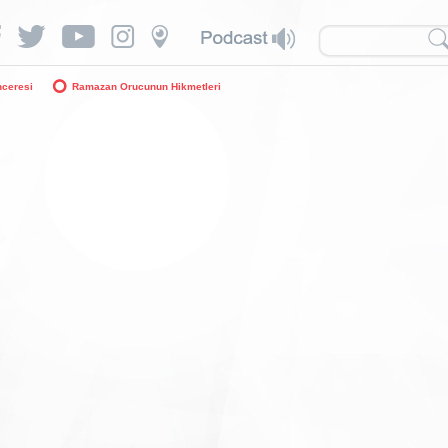
nceresi
Ramazan Orucunun Hikmetleri