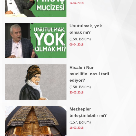
14.04.2018
Unutulmak, yok
olmak mı?
(159. Bölüm)
06.04.2018
Risale-i Nur
müellifini nasıl tarif
ediyor?
(158. Bölüm)
30.03.2018
Mezhepler
birleştirilebilir mi?
(157. Bölüm)
16.03.2018