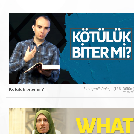
Kötülük biter mi?
Holografik Bakış
- (186. Bölüm
07.08.20