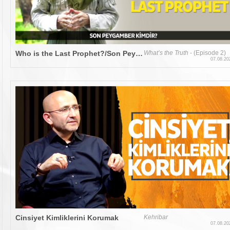
Who is the Last Prophet?/Son Peygamber Kim?
What’s the Truth
- (Episode 2)
07.08.20
Cinsiyet Kimliklerini Korumak
Kehribar
07.08.20