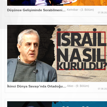
Düşünce Gelişiminde Sorabilmenin Önemi
Kehribar
- (3. Bölüm)
07.08.20
İkinci Dünya Savaşı’nda Ortadoğu ve Kuzey Afrika
Atlas
- (9. Bölüm)
07.08.20