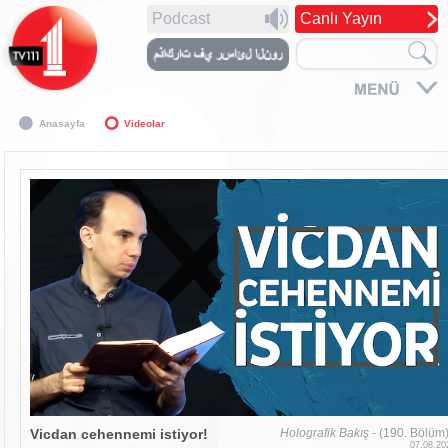
Podcast
Canlı Yayın
Anasayfa
Videolar
Vicdan cehennemi istiyor!
Holografik Bakış
- (190. Bölüm
07.08.20