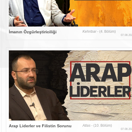
İmanın Özgürleştiriciliği
Kehribar
- (4. Bölüm)
07.08.20
Arap Liderler ve Filistin Sorunu
Atlas
- (10. Bölüm)
07.08.20