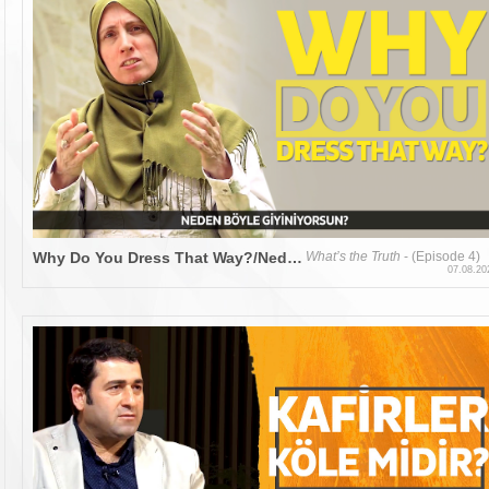
Why Do You Dress That Way?/Neden Böyle Giyiniyorsun?
What’s the Truth
- (Episode 4)
07.08.20