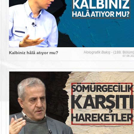
Kalbiniz hâlâ atıyor mu?
Holografik Bakış
- (188. Bölüm
07.08.20