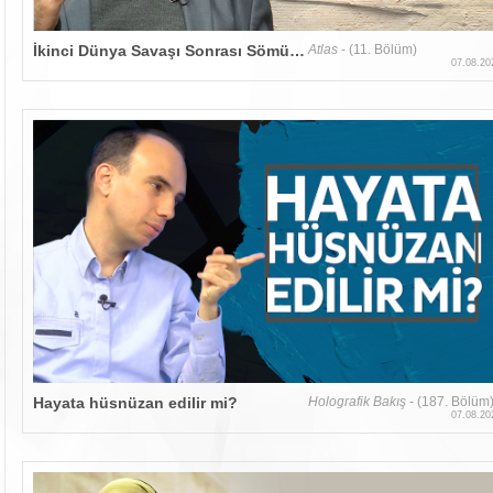
İkinci Dünya Savaşı Sonrası Sömürgecilik Karşıtı Hareketler
Atlas
- (11. Bölüm)
07.08.20
Hayata hüsnüzan edilir mi?
Holografik Bakış
- (187. Bölüm
07.08.20