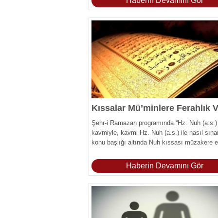
Haberin Devamını Gör
Kıssalar Mü’minlere Ferahlık V
Şehr-i Ramazan programında “Hz. Nuh (a.s.)
kavmiyle, kavmi Hz. Nuh (a.s.) ile nasıl sına
konu başlığı altında Nuh kıssası müzakere ed
Haberin Devamını Gör