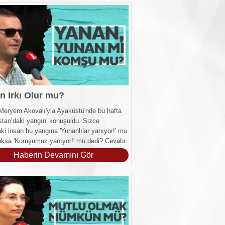
n Irkı Olur mu?
Meryem Akovalı'yla Ayaküstü'nde bu hafta
stan’daki yangın' konuşuldu. Sizce
ki insan bu yangına 'Yunanlılar yanıyor!' mu
oksa 'Komşumuz yanıyor!' mu dedi? Cevabı
uzda.
Haberin Devamını Gör