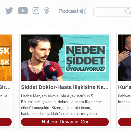
İman ve Ahlak Arasında Nasıl Bir İlgi Var?
Şiddet Doktor-Hasta İlişkisine Nasıl Yansıyor?
n ile
Hatice Meryem Akovalı'yla Ayaküstü'nün 5.
İlahiya
Bölüm'ünde 'şiddetin, doktor ile hasta ilişkilerine
kıssalar
etkisi' konuşuldu. Sizce, sokaktaki insan,
hastanelerdeki şiddeti 'haklı' olarak mı yoksa
'haksız' olarak mı değerlendirdi?
Haberin Devamını Gör