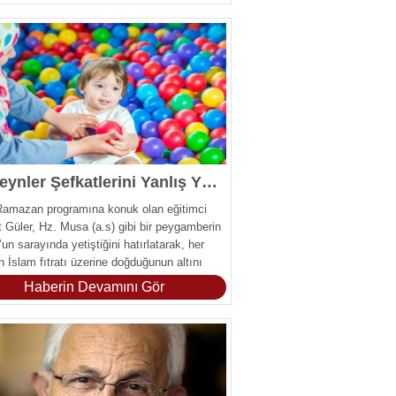
Ebeveynler Şefkatlerini Yanlış Yönde Kullanıyor
Ramazan programına konuk olan eğitimci
 Güler, Hz. Musa (a.s) gibi bir peygamberin
un sarayında yetiştiğini hatırlatarak, her
 İslam fıtratı üzerine doğduğunun altını
Haberin Devamını Gör