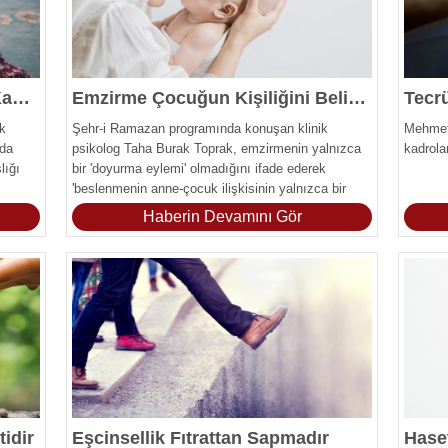
Vahyin İkliminde Özgürleşen Kadın: Hz. Meryem
Emzirme Çocuğun Kişiliğini Belirler
k
Şehr-i Ramazan programında konuşan klinik
Mehmet 
nda
psikolog Taha Burak Toprak, emzirmenin yalnızca
kadrol
lığı
bir 'doyurma eylemi' olmadığını ifade ederek
'beslenmenin anne-çocuk ilişkisinin yalnızca bir
yönü olduğunu' söyledi. Toprak, emzirmede asıl
Haberin Devamını Gör
olanının duygusal bir alışveriş olduğuna dikkat
çekerek “Anne ile bebek arasındaki emzirme
ilişkisinde bir kişilik oluşur” dedi.
tidir
Eşcinsellik Fıtrattan Sapmadır