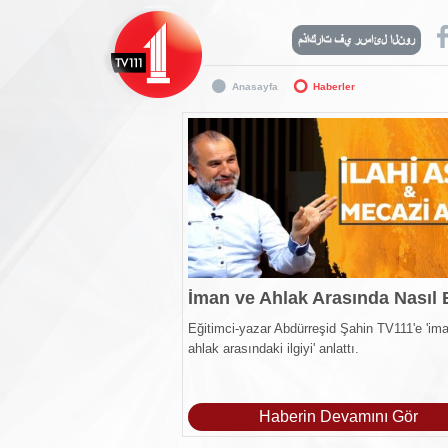
Anasayfa
Haberler
Eğitimci-yazar Abdürreşid Şahin TV111'e 'ima
ahlak arasındaki ilgiyi' anlattı.
Haberin Devamını Gör