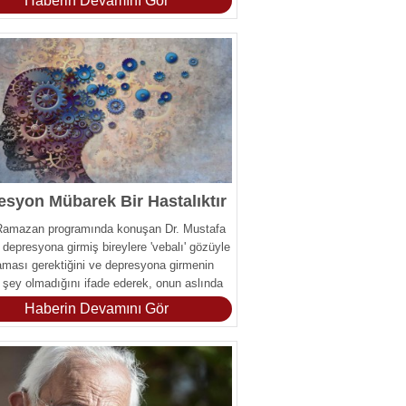
Haberin Devamını Gör
esyon Mübarek Bir Hastalıktır
 Ramazan programında konuşan Dr. Mustafa
 depresyona girmiş bireylere 'vebalı' gözüyle
ması gerektiğini ve depresyona girmenin
r şey olmadığını ifade ederek, onun aslında
k bir hastalık' olduğunu söyledi.
Haberin Devamını Gör