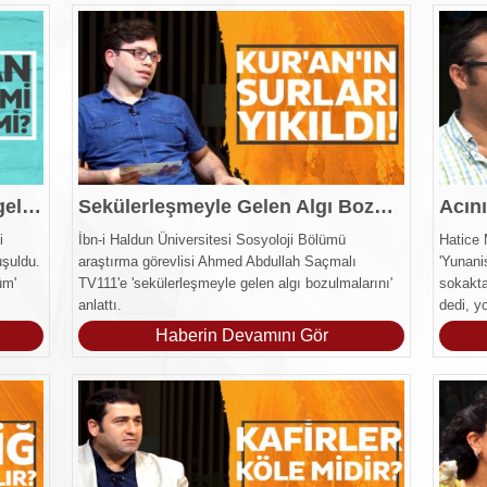
Kurban, Hayvan Sevgisine Engel mi?
Sekülerleşmeyle Gelen Algı Bozulmaları
Acını
i
İbn-i Haldun Üniversitesi Sosyoloji Bölümü
Hatice 
uşuldu.
araştırma görevlisi Ahmed Abdullah Saçmalı
'Yunani
üm'
TV111'e 'sekülerleşmeyle gelen algı bozulmalarını'
sokakta
anlattı.
dedi, y
videom
Haberin Devamını Gör