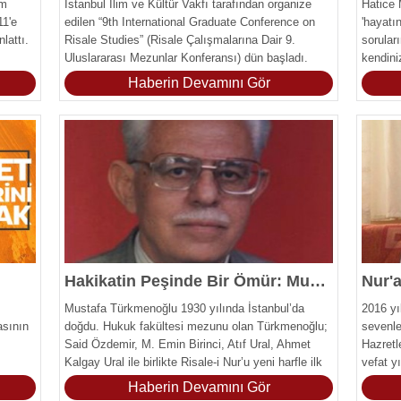
im
İstanbul İlim ve Kültür Vakfı tarafından organize
Hatice 
11'e
edilen “9th International Graduate Conference on
'hayatı
lattı.
Risale Studies” (Risale Çalışmalarına Dair 9.
sorular
Uluslararası Mezunlar Konferansı) dün başladı.
kendini
Haberin Devamını Gör
Hakikatin Peşinde Bir Ömür: Mustafa Türkmenoğlu
Mustafa Türkmenoğlu 1930 yılında İstanbul’da
2016 yı
asının
doğdu. Hukuk fakültesi mezunu olan Türkmenoğlu;
sevenle
Said Özdemir, M. Emin Birinci, Atıf Ural, Ahmet
Hazretl
Kalgay Ural ile birlikte Risale-i Nur’u yeni harfle ilk
vefat yı
defa (1956/Ankara) matbaada bastıranlardandır.
Haberin Devamını Gör