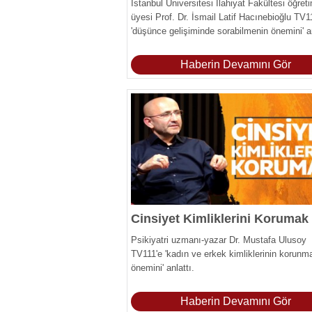
İstanbul Üniversitesi İlahiyat Fakültesi öğret
üyesi Prof. Dr. İsmail Latif Hacınebioğlu TV1
'düşünce gelişiminde sorabilmenin önemini' an
Haberin Devamını Gör
Cinsiyet Kimliklerini Korumak
Psikiyatri uzmanı-yazar Dr. Mustafa Ulusoy
TV111'e 'kadın ve erkek kimliklerinin korunm
önemini' anlattı.
Haberin Devamını Gör