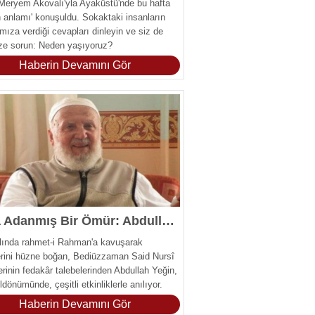
Meryem Akovalı'yla Ayaküstü'nde bu hafta
n anlamı' konuşuldu. Sokaktaki insanların
ımıza verdiği cevapları dinleyin ve siz de
ze sorun: Neden yaşıyoruz?
Haberin Devamını Gör
Nur'a Adanmış Bir Ömür: Abdullah Yeğin
lında rahmet-i Rahman'a kavuşarak
rini hüzne boğan, Bediüzzaman Said Nursî
erinin fedakâr talebelerinden Abdullah Yeğin,
ldönümünde, çeşitli etkinliklerle anılıyor.
Haberin Devamını Gör