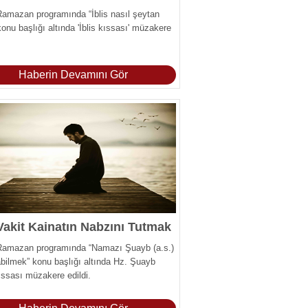
Ramazan programında “İblis nasıl şeytan
konu başlığı altında 'İblis kıssası' müzakere
Haberin Devamını Gör
Vakit Kainatın Nabzını Tutmak
 Ramazan programında “Namazı Şuayb (a.s.)
labilmek” konu başlığı altında Hz. Şuayb
kıssası müzakere edildi.