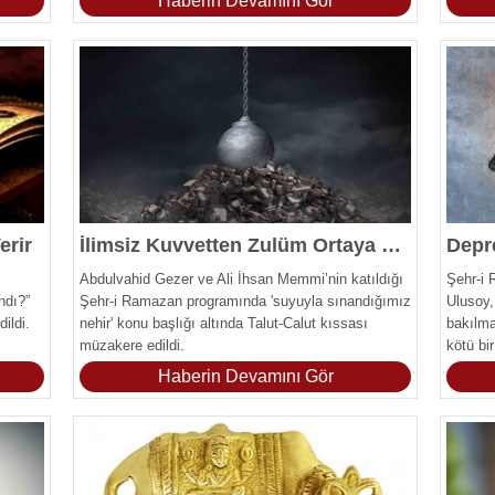
Haberin Devamını Gör
sermektir!" dedi.
erir
İlimsiz Kuvvetten Zulüm Ortaya Çıkıyor
Depr
Abdulvahid Gezer ve Ali İhsan Memmi’nin katıldığı
Şehr-i
ndı?”
Şehr-i Ramazan programında 'suyuyla sınandığımız
Ulusoy,
ildi.
nehir' konu başlığı altında Talut-Calut kıssası
bakılma
müzakere edildi.
kötü bi
'mübare
Haberin Devamını Gör