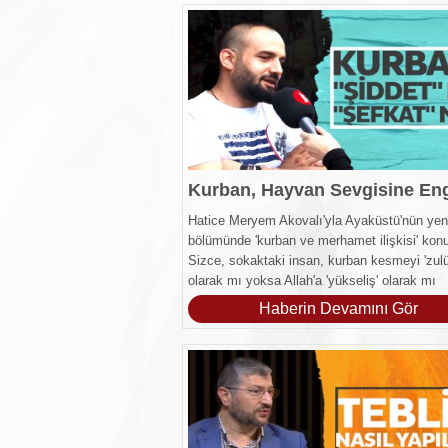
Hatice Meryem Akovalı'yla Ayaküstü'nün yen
bölümünde 'kurban ve merhamet ilişkisi' kon
Sizce, sokaktaki insan, kurban kesmeyi 'zul
olarak mı yoksa Allah'a 'yükseliş' olarak mı
değerlendirdi?
Haberin Devamını Gör