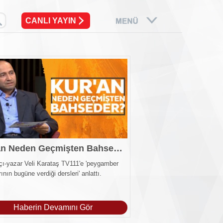
CANLI YAYIN
Kur'an Neden Geçmişten Bahseder?
tçı-yazar Veli Karataş TV111'e 'peygamber
ının bugüne verdiği dersleri' anlattı.
Haberin Devamını Gör