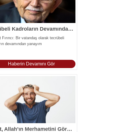
Tecrübeli Kadroların Devamından Yanayım
Fırıncı: Bir vatandaş olarak tecrübeli
arın devamından yanayım
Haberin Devamını Gör
Haset, Allah’ın Merhametini Görmeyi Engelliyor