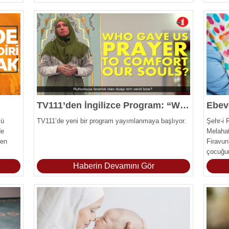
TV111’den İngilizce Program: “What’s the Truth”
mü
TV111’de yeni bir program yayımlanmaya başlıyor.
Şehr-i 
de
Melahat
ken
Firavun’
çocuğun
çizdi.
Haberin Devamını Gör