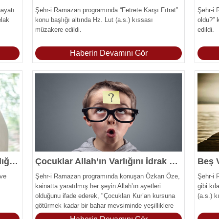
ayatı
Şehr-i Ramazan programında “Fetrete Karşı Fıtrat”
Şehr-i 
elak
konu başlığı altında Hz. Lut (a.s.) kıssası
oldu?” 
müzakere edildi.
edildi.
Haberin Devamını Gör
Kreş Çocuğun Annesinden Aldığı Eğitimi Veremez
Çocuklar Allah’ın Varlığını İdrak Edebilir
Beş 
 ve
Şehr-i Ramazan programında konuşan Özkan Öze,
Şehr-i
kainatta yaratılmış her şeyin Allah’ın ayetleri
gibi kı
olduğunu ifade ederek, "Çocukları Kur’an kursuna
(a.s.) 
götürmek kadar bir bahar mevsiminde yeşilliklere
götürmekte Cenab-ı Hakk’ın ayetlerini gözler önüne