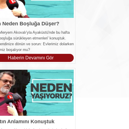
n Neden Boşluğa Düşer?
Meryem Akovalı'yla Ayaküstü'nde bu hafta
 boşluğa sürükleyen etmenleri' konuştuk.
endinize dönün ve sorun: Evlerimiz dolarken
imiz boşalıyor mu?
Haberin Devamını Gör
tın Anlamını Konuştuk