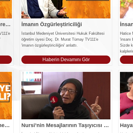
Hakkı Tebliğde Gözetilmesi Gereken Dengeler
İmanın Özgürleştiriciliği
İnsa
V111'e
İstanbul Medeniyet Üniversitesi Hukuk Fakültesi
Hatice 
'
öğretim üyesi Doç. Dr. Murat Tümay TV111'e
'insanı
'imanın özgürleştiriciliğini' anlattı.
Sizde k
kalpler
Haberin Devamını Gör
Düşünce Gelişiminde Sorabilmenin Önemi
Nursi’nin Mesajlarının Taşıyıcısı Olmalıyız!
Haya