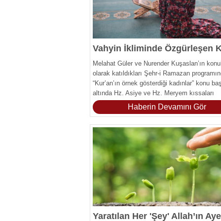
Melahat Güler ve Nurender Kuşaslan’ın konu
olarak katıldıkları Şehr-i Ramazan programı
“Kur’an’ın örnek gösterdiği kadınlar” konu baş
altında Hz. Asiye ve Hz. Meryem kıssaları
müzakere edildi.
Haberin Devamını Gör
Yaratılan Her 'Şey' Allah’ın Aye