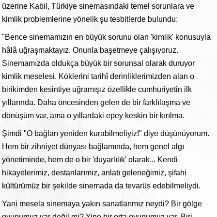
üzerine Kabil, Türkiye sinemasındaki temel sorunlara ve
kimlik problemlerine yönelik şu tesbitlerde bulundu:
"Bence sinemamızın en büyük sorunu olan 'kimlik' konusuyla
hâlâ uğraşmaktayız. Onunla başetmeye çalışıyoruz.
Sinemamızda oldukça büyük bir sorunsal olarak duruyor
kimlik meselesi. Köklerini tarihî derinliklerimizden alan o
birikimden kesintiye uğramışız özellikle cumhuriyetin ilk
yıllarında. Daha öncesinden gelen de bir farklılaşma ve
dönüşüm var, ama o yıllardaki epey keskin bir kırılma.
Şimdi "O bağları yeniden kurabilmeliyiz!" diye düşünüyorum.
Hem bir zihniyet dünyası bağlamında, hem genel algı
yönetiminde, hem de o bir 'duyarlılık' olarak... Kendi
hikayelerimiz, destanlarımız, anlatı geleneğimiz, şifahi
kültürümüz bir şekilde sinemada da tevarüs edebilmeliydi.
Yani mesela sinemaya yakın sanatlarımız neydi? Bir gölge
oyunumuz var değil mi? Yine bir orta oyunumuz var. Biri