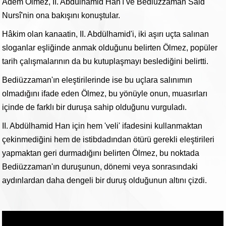
Adem Ölmez, II. Abdülhamid Han'ı ve Bediüzzaman Said
Nursî'nin ona bakışını konuştular.
Hâkim olan kanaatin, II. Abdülhamid'i, iki aşırı uçta salınan
sloganlar eşliğinde anmak olduğunu belirten Ölmez, popüler
tarih çalışmalarının da bu kutuplaşmayı beslediğini belirtti.
Bediüzzaman'ın eleştirilerinde ise bu uçlara salınımın
olmadığını ifade eden Ölmez, bu yönüyle onun, muasırları
içinde de farklı bir duruşa sahip olduğunu vurguladı.
II. Abdülhamid Han için hem 'veli' ifadesini kullanmaktan
çekinmediğini hem de istibdadından ötürü gerekli eleştirileri
yapmaktan geri durmadığını belirten Ölmez, bu noktada
Bediüzzaman'ın duruşunun, dönemi veya sonrasındaki
aydınlardan daha dengeli bir duruş olduğunun altını çizdi.