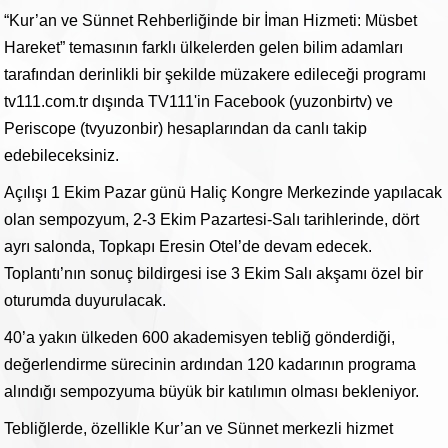
“Kur’an ve Sünnet Rehberliğinde bir İman Hizmeti: Müsbet
Hareket” temasının farklı ülkelerden gelen bilim adamları
tarafından derinlikli bir şekilde müzakere edileceği programı
tv111.com.tr dışında TV111'in Facebook (yuzonbirtv) ve
Periscope (tvyuzonbir) hesaplarından da canlı takip
edebileceksiniz.
Açılışı 1 Ekim Pazar günü Haliç Kongre Merkezinde yapılacak
olan sempozyum, 2-3 Ekim Pazartesi-Salı tarihlerinde, dört
ayrı salonda, Topkapı Eresin Otel’de devam edecek.
Toplantı’nın sonuç bildirgesi ise 3 Ekim Salı akşamı özel bir
oturumda duyurulacak.
40’a yakın ülkeden 600 akademisyen tebliğ gönderdiği,
değerlendirme sürecinin ardından 120 kadarının programa
alındığı sempozyuma büyük bir katılımın olması bekleniyor.
Tebliğlerde, özellikle Kur’an ve Sünnet merkezli hizmet