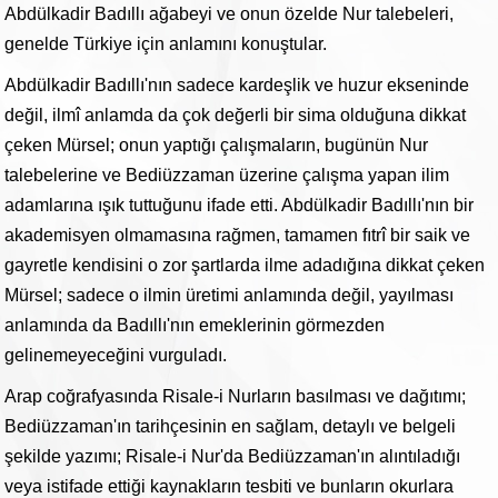
Abdülkadir Badıllı ağabeyi ve onun özelde Nur talebeleri,
genelde Türkiye için anlamını konuştular.
Abdülkadir Badıllı'nın sadece kardeşlik ve huzur ekseninde
değil, ilmî anlamda da çok değerli bir sima olduğuna dikkat
çeken Mürsel; onun yaptığı çalışmaların, bugünün Nur
talebelerine ve Bediüzzaman üzerine çalışma yapan ilim
adamlarına ışık tuttuğunu ifade etti. Abdülkadir Badıllı'nın bir
akademisyen olmamasına rağmen, tamamen fıtrî bir saik ve
gayretle kendisini o zor şartlarda ilme adadığına dikkat çeken
Mürsel; sadece o ilmin üretimi anlamında değil, yayılması
anlamında da Badıllı'nın emeklerinin görmezden
gelinemeyeceğini vurguladı.
Arap coğrafyasında Risale-i Nurların basılması ve dağıtımı;
Bediüzzaman'ın tarihçesinin en sağlam, detaylı ve belgeli
şekilde yazımı; Risale-i Nur'da Bediüzzaman'ın alıntıladığı
veya istifade ettiği kaynakların tesbiti ve bunların okurlara