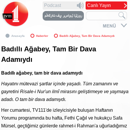
Podcast
Canlı Yayın
Anasayfa
Haberler
Badıllı Ağabey, Tam Bir Dava Adamıydı
Badıllı Ağabey, Tam Bir Dava
Adamıydı
Badıllı ağabey, tam bir dava adamıydı
Hayatını mütevazi şartlar içinde yaşadı. Tüm zamanını ve
gayretini Risale-i Nur'un ilmî mirasını geliştirmeye ve yaymaya
adadı. O tam bir dava adamıydı.
Her cumartesi, TV111'de izleyicisiyle buluşan Haftanın
Yorumu programında bu hafta, Fethi Çağıl ve hukukçu Safa
Mürsel, geçtiğimiz günlerde rahmet-i Rahman'a uğurladığımız