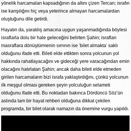
yönelik harcamaları kapsadığının da altını çizen Tercan; israfın
ise karışılığını hiç veya yeterince almayan harcamalardan
oluştuğunu dile getirdi.
Hayatın da, yaratılış amacına uygun yaşanmadığında böylesi
israflarla dolu bir hale geleceğini belirten Şahin; israfları
masraflara dönüştürmenin sırrının ise 'bilet almakta' saklı
olduğunu ifade etti. Bileti elde ettikten sonra yolcunun yol
hakkında rahatlayacağını ve gideceği yere varacağından emin
olacağını hatırlatan Şahin; ancak daha bileti elde etmeden
girilen harcamaların bizi israfa yaklaştırdığını, çünkü yolcunun
ilk meşgul olması gereken şeyin yolculuğun selameti
olduğunu ifade etti. Bu noktadan bakınca Dördüncü Söz'ün
aslında tam bir hayat rehberi olduğuna dikkat çekilen
programda, bir bilet olarak namazın da önemine vurgu yapıldı.