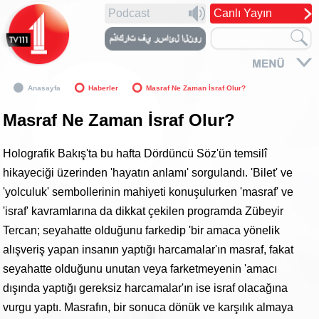
Podcast
Canlı Yayın
Anasayfa
Haberler
Masraf Ne Zaman İsraf Olur?
Masraf Ne Zaman İsraf Olur?
Holografik Bakış'ta bu hafta Dördüncü Söz'ün temsilî
hikayeciği üzerinden 'hayatın anlamı' sorgulandı. 'Bilet' ve
'yolculuk' sembollerinin mahiyeti konuşulurken 'masraf' ve
'israf' kavramlarına da dikkat çekilen programda Zübeyir
Tercan; seyahatte olduğunu farkedip 'bir amaca yönelik
alışveriş yapan insanın yaptığı harcamalar'ın masraf, fakat
seyahatte olduğunu unutan veya farketmeyenin 'amacı
dışında yaptığı gereksiz harcamalar'ın ise israf olacağına
vurgu yaptı. Masrafın, bir sonuca dönük ve karşılık almaya