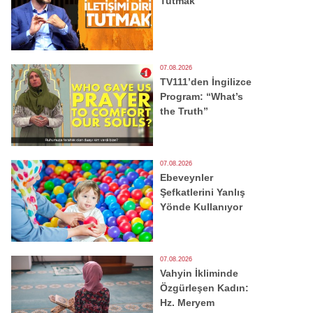
Tutmak
07.08.2026
TV111’den İngilizce
Program: “What’s
the Truth”
07.08.2026
Ebeveynler
Şefkatlerini Yanlış
Yönde Kullanıyor
07.08.2026
Vahyin İkliminde
Özgürleşen Kadın:
Hz. Meryem