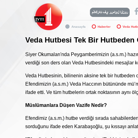
Anasayfa
Haberler
Veda Hutb
Veda Hutbesi Tek Bir Hutbeden
Siyer Okumaları'nda Peygamberimizin (a.s.m.) hazı
verdiği son ders olan Veda Hutbesindeki mesajlar 
Veda Hutbesinin, bilinenin aksine tek bir hutbeden
Efendimizin (a.s.m.) Veda Haccının bütününde mü’m
ifade etti. Ve tüm hutbelerin ortak noktasının aynı öl
Müslümanlara Düşen Vazife Nedir?
Efendimiz (a.s.m.) hutbe verdiği sırada sahabilerden
sorduğunu ifade eden Karabaşoğlu, şu kıssayı anlatt