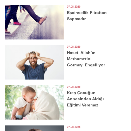
07.08.2026
Eşcinsellik Fıtrattan
Sapmadır
07.08.2026
Haset, Allah’ın
Merhametini
Görmeyi Engelliyor
07.08.2026
Kreş Çocuğun
Annesinden Aldığı
Eğitimi Veremez
07.08.2026