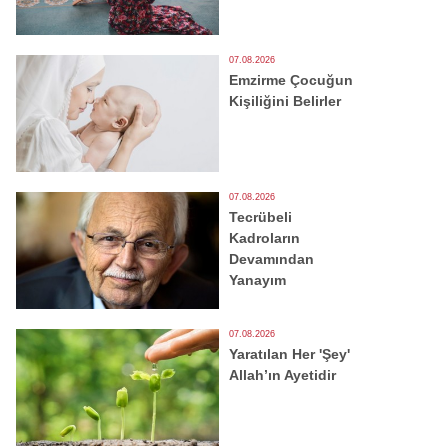
07.08.2026
Emzirme Çocuğun
Kişiliğini Belirler
07.08.2026
Tecrübeli
Kadroların
Devamından
Yanayım
07.08.2026
Yaratılan Her 'Şey'
Allah’ın Ayetidir