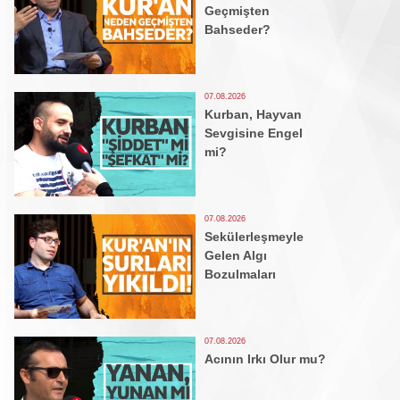
Geçmişten
Bahseder?
07.08.2026
Kurban, Hayvan
Sevgisine Engel
mi?
07.08.2026
Sekülerleşmeyle
Gelen Algı
Bozulmaları
07.08.2026
Acının Irkı Olur mu?