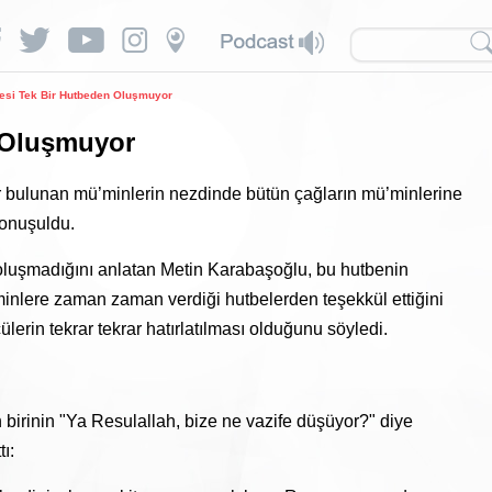
esi Tek Bir Hutbeden Oluşmuyor
 Oluşmuyor
r bulunan mü’minlerin nezdinde bütün çağların mü’minlerine
konuşuldu.
 oluşmadığını anlatan Metin Karabaşoğlu, bu hutbenin
inlere zaman zaman verdiği hutbelerden teşekkül ettiğini
çülerin tekrar tekrar hatırlatılması olduğunu söyledi.
 birinin "Ya Resulallah, bize ne vazife düşüyor?" diye
ı: