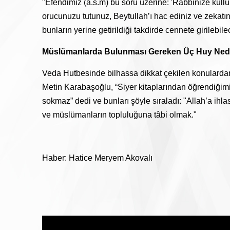
"Efendimiz (a.s.m) bu soru üzerine: 'Rabbinize kullu
orucunuzu tutunuz, Beytullah’ı hac ediniz ve zekatını
bunların yerine getirildiği takdirde cennete girilebilec
Müslümanlarda Bulunması Gereken Üç Huy Ned
Veda Hutbesinde bilhassa dikkat çekilen konularda
Metin Karabaşoğlu, “Siyer kitaplarından öğrendiğimi
sokmaz” dedi ve bunları şöyle sıraladı: "Allah’a ihl
ve müslümanların topluluğuna tâbi olmak."
Haber: Hatice Meryem Akovalı