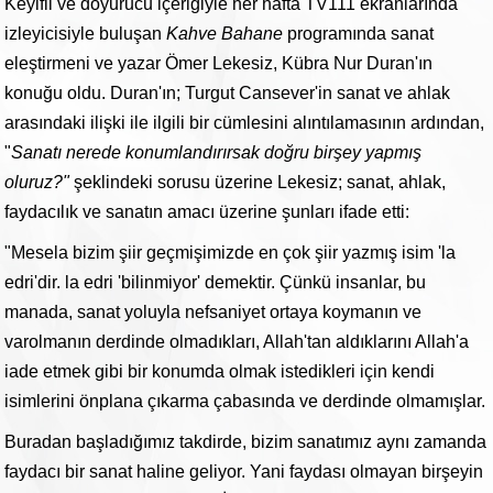
Keyifli ve doyurucu içeriğiyle her hafta TV111 ekranlarında
izleyicisiyle buluşan
Kahve Bahane
programında sanat
eleştirmeni ve yazar Ömer Lekesiz, Kübra Nur Duran'ın
konuğu oldu. Duran'ın; Turgut Cansever'in sanat ve ahlak
arasındaki ilişki ile ilgili bir cümlesini alıntılamasının ardından,
"
Sanatı nerede konumlandırırsak doğru birşey yapmış
oluruz?"
şeklindeki sorusu üzerine Lekesiz; sanat, ahlak,
faydacılık ve sanatın amacı üzerine şunları ifade etti:
"Mesela bizim şiir geçmişimizde en çok şiir yazmış isim 'la
edri'dir. la edri 'bilinmiyor' demektir. Çünkü insanlar, bu
manada, sanat yoluyla nefsaniyet ortaya koymanın ve
varolmanın derdinde olmadıkları, Allah'tan aldıklarını Allah'a
iade etmek gibi bir konumda olmak istedikleri için kendi
isimlerini önplana çıkarma çabasında ve derdinde olmamışlar.
Buradan başladığımız takdirde, bizim sanatımız aynı zamanda
faydacı bir sanat haline geliyor. Yani faydası olmayan birşeyin