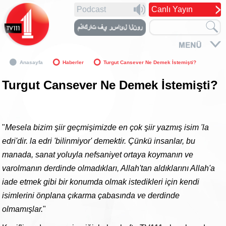
Podcast
Canlı Yayın
Anasayfa
Haberler
Turgut Cansever Ne Demek İstemişti?
Turgut Cansever Ne Demek İstemişti?
"
Mesela bizim şiir geçmişimizde en çok şiir yazmış isim 'la
edri'dir. la edri 'bilinmiyor' demektir. Çünkü insanlar, bu
manada, sanat yoluyla nefsaniyet ortaya koymanın ve
varolmanın derdinde olmadıkları, Allah'tan aldıklarını Allah'a
iade etmek gibi bir konumda olmak istedikleri için kendi
isimlerini önplana çıkarma çabasında ve derdinde
olmamışlar.
"