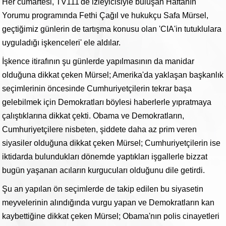
Her cumartesi, TV111'de izleyicisiyle buluşan Haftanın
Yorumu programında Fethi Çağıl ve hukukçu Safa Mürsel,
geçtiğimiz günlerin de tartışma konusu olan 'CIA'in tutuklulara
uyguladığı işkenceleri' ele aldılar.
İşkence itirafının şu günlerde yapılmasının da manidar
olduğuna dikkat çeken Mürsel; Amerika'da yaklaşan başkanlık
seçimlerinin öncesinde Cumhuriyetçilerin tekrar başa
gelebilmek için Demokratları böylesi haberlerle yıpratmaya
çalıştıklarına dikkat çekti. Obama ve Demokratların,
Cumhuriyetçilere nisbeten, şiddete daha az prim veren
siyasiler olduğuna dikkat çeken Mürsel; Cumhuriyetçilerin ise
iktidarda bulundukları dönemde yaptıkları işgallerle bizzat
bugün yaşanan acıların kurgucuları olduğunu dile getirdi.
Şu an yapılan ön seçimlerde de takip edilen bu siyasetin
meyvelerinin alındığında vurgu yapan ve Demokratların kan
kaybettiğine dikkat çeken Mürsel; Obama'nın polis cinayetleri