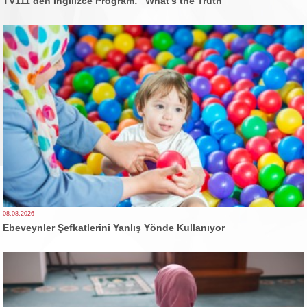
TV111’den İngilizce Program: “What’s the Truth”
08.08.2026
Ebeveynler Şefkatlerini Yanlış Yönde Kullanıyor