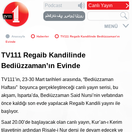
Podcast
Canlı Yayın
Anasayfa
Haberler
TV111 Regaib Kandilinde Bediüzzaman’ın
Evinde
TV111 Regaib Kandilinde
Bediüzzaman’ın Evinde
TV111’in, 23-30 Mart tarihleri arasında, “Bediüzzaman
Haftası” boyunca gerçekleştireceği canlı yayın serisi, bu
akşam, Isparta’da, Bediüzzaman Said Nursi’nin vefatından
önce kaldığı son evde yapılacak Regaib Kandili yayını ile
başlıyor.
Saat 20.00’de başlayacak olan canlı yayın, Kur’an-ı Kerim
tilavetinin ardından Risale-i Nur dersi ile devam edecek ve