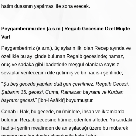
hatim duasının yapılması ile sona erecek.
Peygamberimizden (a.s.m.) Regaib Gecesine Özel Müjde
Var!
Peygamberimiz (a.s.m.), üç ayların ilki olan Recep ayında ve
özellikle bu ay içinde bulunan Regaib gecesinde; namaz,
oruç ve sadaka gibi ibadetlerle meşgul olanlara sayısız
sevaplar verileceğini dile getirmiş ve bir hadis-i şerifinde;
"
Şu beş gecede yapılan duâ geri çevrilmez. Regaib Gecesi,
Şabanın 15. gecesi, Cuma, Ramazan bayramı ve Kurban
bayramı gecesi.
" [İbn-i Asâkir] buyurmuştur.
Cenab-ı Hak, bu gecede, mü'minlere, ihsan ve ikramlarda
bulunur. Regaib gecesine hürmet edenleri affeder. Yukarıdaki
hadis-i şerifin mealinden de anlaşılacağı üzere bu mübarek