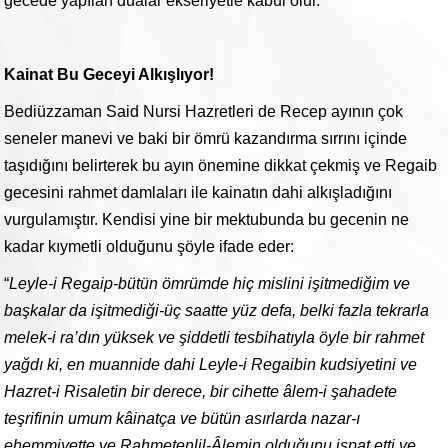
gecede yapılan dualar ekseriyetle kabul olur.
Kainat Bu Geceyi Alkışlıyor!
Bediüzzaman Said Nursi Hazretleri de Recep ayının çok
seneler manevi ve baki bir ömrü kazandırma sırrını içinde
taşıdığını belirterek bu ayın önemine dikkat çekmiş ve Regaib
gecesini rahmet damlaları ile kainatın dahi alkışladığını
vurgulamıştır. Kendisi yine bir mektubunda bu gecenin ne
kadar kıymetli olduğunu şöyle ifade eder:
“
Leyle-i Regaip-bütün ömrümde hiç mislini işitmediğim ve
başkalar da işitmediği-üç saatte yüz defa, belki fazla tekrarla
melek-i ra’dın yüksek ve şiddetli tesbihatıyla öyle bir rahmet
yağdı ki, en muannide dahi Leyle-i Regaibin kudsiyetini ve
Hazret-i Risaletin bir derece, bir cihette âlem-i şahadete
teşrifinin umum kâinatça ve bütün asırlarda nazar-ı
ehemmiyette ve Rahmetenlil-Âlemin olduğunu ispat etti ve