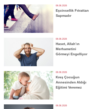
08.08.2026
Eşcinsellik Fıtrattan
Sapmadır
08.08.2026
Haset, Allah’ın
Merhametini
Görmeyi Engelliyor
08.08.2026
Kreş Çocuğun
Annesinden Aldığı
Eğitimi Veremez
08.08.2026