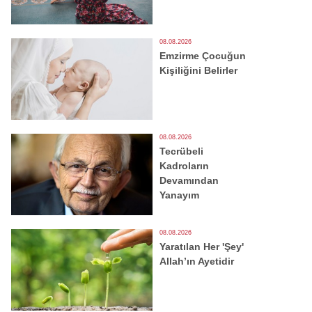
08.08.2026
Emzirme Çocuğun
Kişiliğini Belirler
08.08.2026
Tecrübeli
Kadroların
Devamından
Yanayım
08.08.2026
Yaratılan Her 'Şey'
Allah’ın Ayetidir