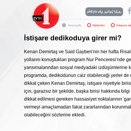
Anasayfa
Haberler
İstişare d
İstişare dedikoduya girer mi?
Kenan Demirtaş ve Said Gayberi'nin her hafta Risale
yollarını konuştukları program Nur Penceresi'nde ge
yansımalarından sosyal medyadaki izdüşümlerine kad
programda, dedikodunun caiz olabileceği yerler de mü
dikkat çeken Kenan Demirtaş, istişare niyetiyle biris
için, garazsız bir şekilde, başka birisi hakkında bil
dikkat edilmesi gereken hassasiyet noktalarının 'gar
vermeyi amaçlamadan fakat zararlarından korunmak i
olabileceğini sözlerine ekledi.