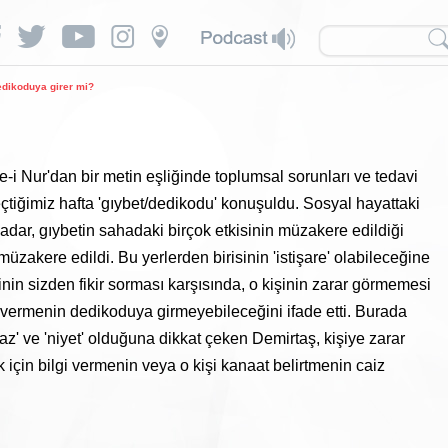
edikoduya girer mi?
-i Nur'dan bir metin eşliğinde toplumsal sorunları ve tedavi
çtiğimiz hafta 'gıybet/dedikodu' konuşuldu. Sosyal hayattaki
ar, gıybetin sahadaki birçok etkisinin müzakere edildiği
zakere edildi. Bu yerlerden birisinin 'istişare' olabileceğine
inin sizden fikir sorması karşısında, o kişinin zarar görmemesi
gi vermenin dedikoduya girmeyebileceğini ifade etti. Burada
az' ve 'niyet' olduğuna dikkat çeken Demirtaş, kişiye zarar
çin bilgi vermenin veya o kişi kanaat belirtmenin caiz