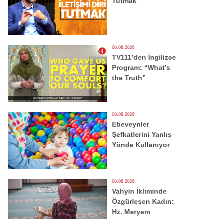
Tutmak
08.08.2026
TV111’den İngilizce
Program: “What’s
the Truth”
08.08.2026
Ebeveynler
Şefkatlerini Yanlış
Yönde Kullanıyor
08.08.2026
Vahyin İkliminde
Özgürleşen Kadın:
Hz. Meryem