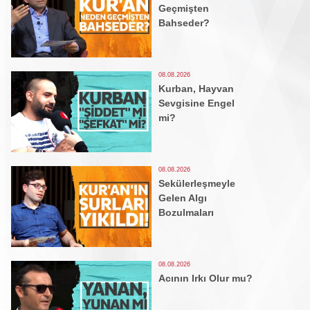
Geçmişten
Bahseder?
08.08.2026
Kurban, Hayvan
Sevgisine Engel
mi?
08.08.2026
Sekülerleşmeyle
Gelen Algı
Bozulmaları
08.08.2026
Acının Irkı Olur mu?