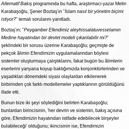
Alternatif Bakış
programında bu hafta, araştırmacı-yazar Metin
Karabaşoğlu, Şener Boztaş'ın "
İslam nasıl bir yönetim biçimi
istiyor?
" temalı sorularını yanıtladı.
Boztaş'ın; "
Peygamber Efendimiz aleyhissalatuvesselamın
Medine hayatından bir devlet modeli çıkarılabilir mi?
"
şeklindeki bir sorusu üzerine Karabaşoğlu; geçmişte de
pekçok âlimin Efendimizin uygulamalarından böylesi
sistemler oluşturmaya çalıştıklarını, fakat bugün bu âlimlerin
eserlerini yanyana koyup baktığımızda konjonktürlerinden ve
yaşadıkları dönemdeki siyasi olaylardan etkilenerek
birbirinden çok farklı modellemeler yaptıklarının görüldüğünü
ifade etti.
Bunun bize iki şeyi söylediğini belirten Karabaşoğlu;
bunlardan birincisinin, 'her devrin ve sistemin, bakış açısına
göre, Efendimizin hayatından istifade edebilecek birşeyler
bulabileceği' olduğunu; ikincisinin ise, Efendimizin