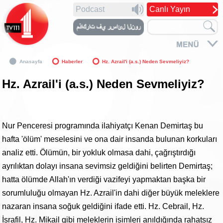
Podcast
Canlı Yayın
Anasayfa
Haberler
Hz. Azrail'i (a.s.) Neden Sevmeliyiz?
Hz. Azrail'i (a.s.) Neden Sevmeliyiz?
Nur Penceresi programında ilahiyatçı Kenan Demirtaş bu
hafta 'ölüm' meselesini ve ona dair insanda bulunan korkuları
analiz etti. Ölümün, bir yokluk olmasa dahi, çağrıştırdığı
ayrılıktan dolayı insana sevimsiz geldiğini belirten Demirtaş;
hatta ölümde Allah'ın verdiği vazifeyi yapmaktan başka bir
sorumluluğu olmayan Hz. Azrail'in dahi diğer büyük meleklere
nazaran insana soğuk geldiğini ifade etti. Hz. Cebrail, Hz.
İsrafil, Hz. Mikail gibi meleklerin isimleri anıldığında rahatsız