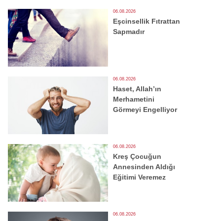
06.08.2026
Eşcinsellik Fıtrattan
Sapmadır
06.08.2026
Haset, Allah’ın
Merhametini
Görmeyi Engelliyor
06.08.2026
Kreş Çocuğun
Annesinden Aldığı
Eğitimi Veremez
06.08.2026