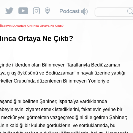
Ağabeyin Duvarları Kırılınca Ortaya Ne Çıktı?
ılınca Ortaya Ne Çıktı?
içinde ilklerden olan Bilinmeyen Taraflarıyla Bediüzzaman
taya çıkış öyküsünü ve Bediüzzaman'ın hayatı üzerine yaptığı
 Şirketler Grubu'nda düzenlenen Bilinmeyen Yönleriyle
aşandığını belirten Şahiner; Isparta'ya vardıklarında
eyin evini ziyaret etmek istediklerini, fakat evin yerine bir
 de mezkûr yeri görmekten vazgeçmediğini dile getiren Şahiner;
nin kaldığı bir kulube gördüklerini ve sorduklarında, bu