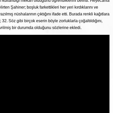
n kullandığı mekan olduğunu öğrendiklerini belirtti. Heyecanla
ten Şahiner; boşluk farkettikleri her yeri kırdıklarını ve
zılmış nüshalarının çıktığını ifade etti. Burada renkli kağıtlara
; 32. Söz gibi birçok eserin böyle zorluklarla çoğaltıldığını,
vrilmiş bir durumda olduğunu sözlerine ekledi.