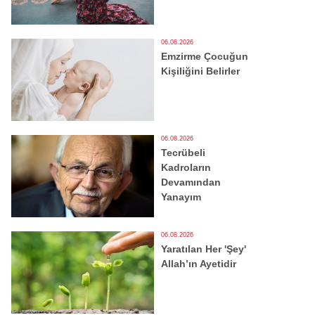
06.08.2026
Emzirme Çocuğun
Kişiliğini Belirler
06.08.2026
Tecrübeli
Kadroların
Devamından
Yanayım
06.08.2026
Yaratılan Her 'Şey'
Allah’ın Ayetidir