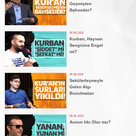
Geçmişten
Bahseder?
06.08.2026
Kurban, Hayvan
Sevgisine Engel
mi?
06.08.2026
Sekülerleşmeyle
Gelen Algı
Bozulmaları
06.08.2026
Acının Irkı Olur mu?