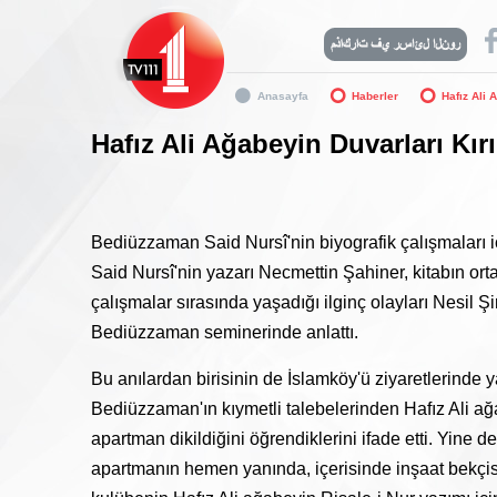
Anasayfa
Haberler
Hafız Ali 
Hafız Ali Ağabeyin Duvarları Kır
Bediüzzaman Said Nursî'nin biyografik çalışmaları 
Said Nursî'nin yazarı Necmettin Şahiner, kitabın or
çalışmalar sırasında yaşadığı ilginç olayları Nesil
Bediüzzaman seminerinde anlattı.
Bu anılardan birisinin de İslamköy'ü ziyaretlerinde y
Bediüzzaman'ın kıymetli talebelerinden Hafız Ali ağab
apartman dikildiğini öğrendiklerini ifade etti. Yine
apartmanın hemen yanında, içerisinde inşaat bekçisi