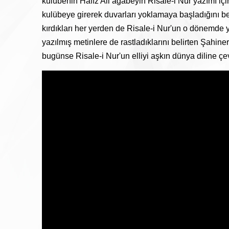
kulübenin Hafız Ali ağabeyin Risale-i Nur yazımı içi
kulübeye girerek duvarları yoklamaya başladığını belir
kırdıkları her yerden de Risale-i Nur'un o dönemde ya
yazılmış metinlere de rastladıklarını belirten Şahiner
bugünse Risale-i Nur'un elliyi aşkın dünya diline çe