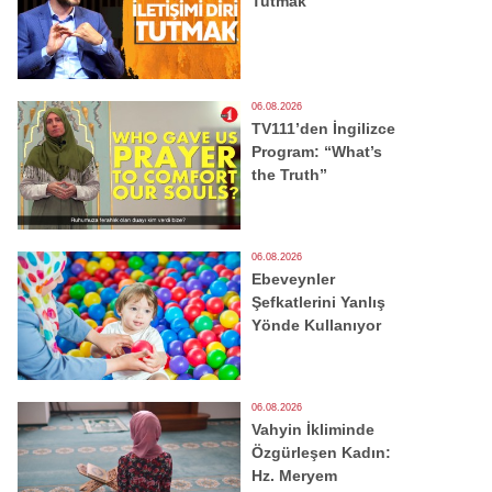
Tutmak
06.08.2026
TV111’den İngilizce
Program: “What’s
the Truth”
06.08.2026
Ebeveynler
Şefkatlerini Yanlış
Yönde Kullanıyor
06.08.2026
Vahyin İkliminde
Özgürleşen Kadın:
Hz. Meryem