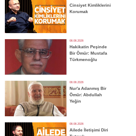
Cinsiyet Kimliklerini
Korumak
08.08.2026
Hakikatin Peşinde
Bir Ömür: Mustafa
Türkmenoğlu
08.08.2026
Nur'a Adanmış Bir
Ömür: Abdullah
Yeğin
08.08.2026
Ailede İletişimi Diri