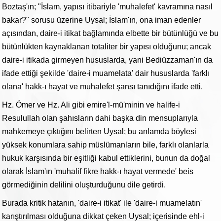
Boztaş'ın; "İslam, yapısı itibariyle 'muhalefet' kavramına nasıl
bakar?" sorusu üzerine Uysal; İslam'ın, ona iman edenler
açısından, daire-i itikat bağlamında elbette bir bütünlüğü ve bu
bütünlükten kaynaklanan totaliter bir yapısı olduğunu; ancak
daire-i itikada girmeyen hususlarda, yani Bediüzzaman'ın da
ifade ettiği şekilde 'daire-i muamelata' dair hususlarda 'farklı
olana' hakk-ı hayat ve muhalefet şansı tanıdığını ifade etti.
Hz. Ömer ve Hz. Ali gibi emire'l-mü'minin ve halife-i
Resulullah olan şahısların dahi başka din mensuplarıyla
mahkemeye çıktığını belirten Uysal; bu anlamda böylesi
yüksek konumlara sahip müslümanların bile, farklı olanlarla
hukuk karşısında bir eşitliği kabul ettiklerini, bunun da doğal
olarak İslam'ın 'muhalif fikre hakk-ı hayat vermede' beis
görmediğinin delilini oluşturduğunu dile getirdi.
Burada kritik hatanın, 'daire-i itikat' ile 'daire-i muamelatın'
karıştırılması olduğuna dikkat çeken Uysal; içerisinde ehl-i