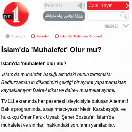
Podcast
Canlı Yayın
Anasayfa
Haberler
İslam'da 'Muhalefet' Olur mu?
İslam'da 'Muhalefet' Olur mu?
İslam'da 'muhalefet' olur mu?
'İslam'da muhalefet' başlığı altındaki bütün tartışmalar
Bediüzzaman'ın dikkatimizi çektiği bir ayrımı yapamamaktan
kaynaklanıyor: Daire-i itikat ve daire-i muamelat ayrımı.
TV111 ekranında her pazartesi izleyicisiyle buluşan Alternatif
Bakış programında, araştırmacı-yazar Metin Karabaşoğlu ve
hukukçu Ömer Faruk Uysal; Şener Boztaş'ın 'İslam'da
muhalefet ve sınırları' hakkındaki sorularını yanıtladılar.