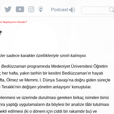
ın Napolyon'u Kimdir?
?
 sadece karakter özellikleriyle sınırlı kalmıyor.
de Bediüzzaman
programında Medeniyet Üniversitesi Öğretim
r hafta, yakın tarihin bir kesitini Bediüzzaman'ın hayatı
hafta, Ölmez ve Memmi, I. Dünya Savaşı'na doğru giden süreçte
e Terakki'nin değişen yönetim anlayışını' konuştular.
ncelenmesi ve üzerinde durulması gereken birkaç isimden birisi
a yaptığı uygulamaların da böylesi bir analize tâbi tutulması
ekli edilmesi (ki o dönem için ciddi bir rakamdır bu) ve