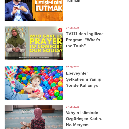
Tutmak
07.08.2026
TV111’den İngilizce
Program: “What’s
the Truth”
07.08.2026
Ebeveynler
Şefkatlerini Yanlış
Yönde Kullanıyor
07.08.2026
Vahyin İkliminde
Özgürleşen Kadın:
Hz. Meryem