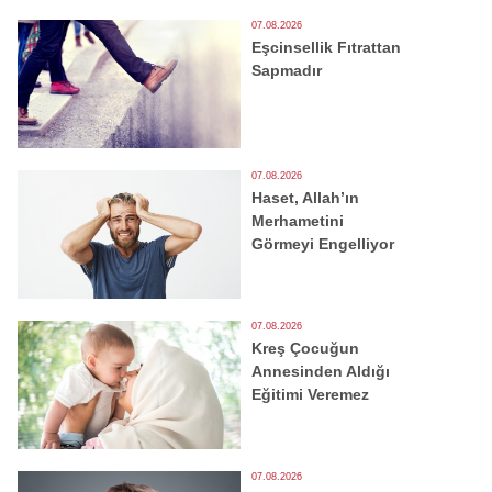
07.08.2026
Eşcinsellik Fıtrattan
Sapmadır
07.08.2026
Haset, Allah’ın
Merhametini
Görmeyi Engelliyor
07.08.2026
Kreş Çocuğun
Annesinden Aldığı
Eğitimi Veremez
07.08.2026