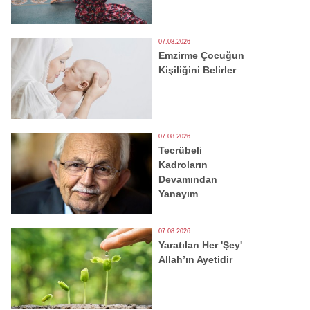
07.08.2026
Emzirme Çocuğun
Kişiliğini Belirler
07.08.2026
Tecrübeli
Kadroların
Devamından
Yanayım
07.08.2026
Yaratılan Her 'Şey'
Allah’ın Ayetidir