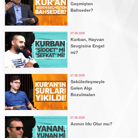
Geçmişten
Bahseder?
07.08.2026
Kurban, Hayvan
Sevgisine Engel
mi?
07.08.2026
Sekülerleşmeyle
Gelen Algı
Bozulmaları
07.08.2026
Acının Irkı Olur mu?