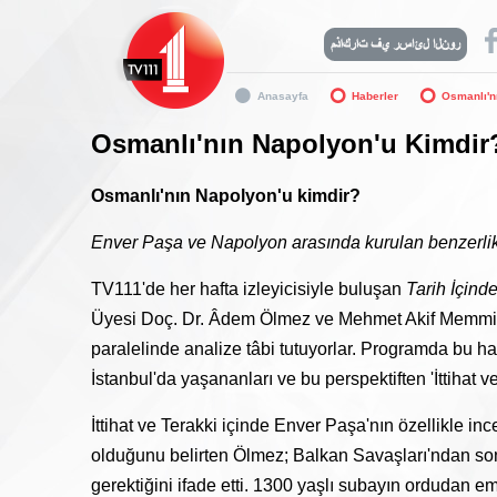
Anasayfa
Haberler
Osmanlı'n
Osmanlı'nın Napolyon'u Kimdir
Osmanlı'nın Napolyon'u kimdir?
Enver Paşa ve Napolyon arasında kurulan benzerlikler
TV111'de her hafta izleyicisiyle buluşan
Tarih İçin
Üyesi Doç. Dr. Âdem Ölmez ve Mehmet Akif Memmi; he
paralelinde analize tâbi tutuyorlar. Programda bu 
İstanbul'da yaşananları ve bu perspektiften 'İttihat v
İttihat ve Terakki içinde Enver Paşa'nın özellikle i
olduğunu belirten Ölmez; Balkan Savaşları'ndan sonr
gerektiğini ifade etti. 1300 yaşlı subayın ordudan em