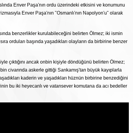
aslında Enver Paşa'nın ordu üzerindeki etkisini ve konumunu
rizmasıyla Enver Paşa'nın "Osmanlı'nın Napolyon'u" olarak
da benzerlikler kurulabileceğini belirten Ölmez; iki ismin
sıra orduları başında yaşadıkları olayların da birbirine benzer
yle çıktığını ancak onbin kişiyle döndüğünü belirten Ölmez;
in civarında askerle gittiği Sarıkamış'tan büyük kayıplarla
aşadıkları kaderin ve yaşadıkları hüznün birbirine benzediğini
inin bu iki heyecanlı ve vatansever komutana da acı bedeller