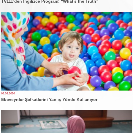
TV111’den İngilizce Program: “What’s the Truth”
09.08.2026
Ebeveynler Şefkatlerini Yanlış Yönde Kullanıyor