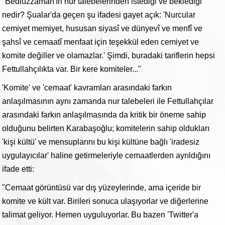
"Bediüzzaman'ın nur talebelerinden istediği ve beklediği
nedir? Şualar'da geçen şu ifadesi gayet açık: 'Nurcular
cemiyet memiyet, hususan siyasî ve dünyevî ve menfî ve
şahsî ve cemaatî menfaat için teşekkül eden cemiyet ve
komite değiller ve olamazlar.' Şimdi, buradaki tariflerin hepsi
Fettullahçılıkta var. Bir kere komiteler..."
'Komite' ve 'cemaat' kavramları arasındaki farkın
anlaşılmasının aynı zamanda nur talebeleri ile Fettullahçılar
arasındaki farkın anlaşılmasında da kritik bir öneme sahip
olduğunu belirten Karabaşoğlu; komitelerin sahip oldukları
'kişi kültü' ve mensuplarını bu kişi kültüne bağlı 'iradesiz
uygulayıcılar' haline getirmeleriyle cemaatlerden ayrıldığını
ifade etti:
"Cemaat görüntüsü var dış yüzeylerinde, ama içeride bir
komite ve kült var. Birileri sonuca ulaşıyorlar ve diğerlerine
talimat geliyor. Hemen uyguluyorlar. Bu bazen 'Twitter'a