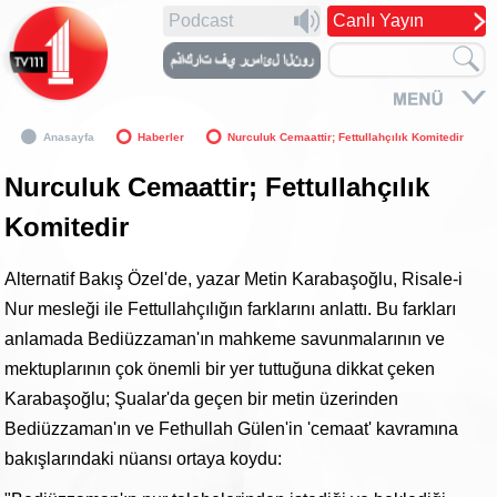
Podcast
Canlı Yayın
Anasayfa
Haberler
Nurculuk Cemaattir; Fettullahçılık Komitedir
Nurculuk Cemaattir; Fettullahçılık
Komitedir
Alternatif Bakış Özel'de, yazar Metin Karabaşoğlu, Risale-i
Nur mesleği ile Fettullahçılığın farklarını anlattı. Bu farkları
anlamada Bediüzzaman'ın mahkeme savunmalarının ve
mektuplarının çok önemli bir yer tuttuğuna dikkat çeken
Karabaşoğlu; Şualar'da geçen bir metin üzerinden
Bediüzzaman'ın ve Fethullah Gülen'in 'cemaat' kavramına
bakışlarındaki nüansı ortaya koydu: