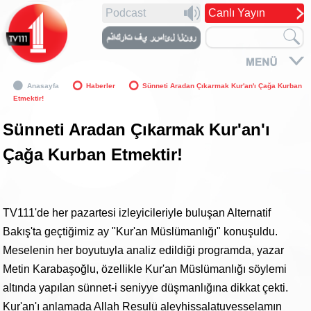
Podcast
Canlı Yayın
Anasayfa
Haberler
Sünneti Aradan Çıkarmak Kur'an'ı Çağa Kurban
Etmektir!
Sünneti Aradan Çıkarmak Kur'an'ı
Çağa Kurban Etmektir!
TV111'de her pazartesi izleyicileriyle buluşan Alternatif
Bakış'ta geçtiğimiz ay "Kur'an Müslümanlığı" konuşuldu.
Meselenin her boyutuyla analiz edildiği programda, yazar
Metin Karabaşoğlu, özellikle Kur'an Müslümanlığı söylemi
altında yapılan sünnet-i seniyye düşmanlığına dikkat çekti.
Kur'an'ı anlamada Allah Resulü aleyhissalatuvesselamın