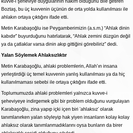
kuvve-i şeheviye duygularının hakim olduğunu dile getiren
Boztaş, bu üç kuvvenin üçünün de orta yolda kullanılması ile
ahlakın ortaya çıktığını ifade etti.
Metin Karabaşoğlu ise Peygamberimizin (a.s.m.) “Ahlak dinin
kabıdır” buyurduğunu hatırlatarak, “Ahlak zemini düzgün değil
ya da çatlaklar varsa dinin akıp gittiğini görebiliriz” dedi.
Yalan Söylemek Ahlaksızlıktır
Metin Karabaşoğlu, ahlaki problemlerin, Allah’ın insana
yerleştirdiği üç temel kuvvenin yanlış kullanılması ya da hiç
kullanılmaması sebebi ile ortaya çıktığını ifade etti.
Toplumumuzda ahlaki problemleri yalnızca kuvve-i
şeheviyeye indirgemek gibi bir problem olduğunu vurgulayan
Karabaşoğlu, zina yapıp içki içen biri 'ahlaksız' olarak
tanımlanırken yalan söyleyip hak yiyen insanların kolay kolay
ahlaksız olarak tanımlanmadıklarını oysa bunların da birer