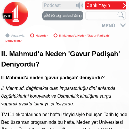
Podcast
Canlı Yayın
Anasayfa
Haberler
II. Mahmud'a Neden 'Gavur Padişah'
Deniyordu?
II. Mahmud'a Neden 'Gavur Padişah'
Deniyordu?
II. Mahmud'a neden 'gavur padişah' deniyordu?
II. Mahmud, dağılmakta olan imparatorluğu dinî anlamda
özgürlüklerini koruyarak ve Osmanlılık kimliğine vurgu
yaparak ayakta tutmaya çalışıyordu.
TV111 ekranlarında her hafta izleyicisiyle buluşan Tarih İçinde
Bediüzzaman programında bu hafta, Medeniyet Üniversitesi