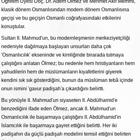
Öğretim Üyesi Doç. Dr. Adem Ölmez ve Mehmet Akif Memmi,
klasik dönem Osmanlısından modern dönem Osmanlısına
geçişi ve bu geçişin Osmanlı coğrafyasındaki etkilerini
konuştular.
Sultan II. Mahmud'un, bu modernleşmenin merkeziyetçiliği
nedeniyle dağılmaya başlayan unsurları daha çok
'Osmanlıcılık' ekseninde ve kimliğinde birarada tutmaya
çalıştığını anlatan Ölmez; bu nedenle hem hristiyanların hem
yahudilerin hem de müslümanların kıyafetlerini giyerek
kendini sık sık gösterdiğini, bunun da müslüman tebâ içinde
onun ismini 'gavur padişah'a çıkardığını belirtti.
Bu yönüyle II. Mahmud'un siyaseten II. Abdülhamid'e
benzediğini ifade eden Ölmez, ancak II. Mahmud'un
Osmanlıcılık ile başarmaya çalıştığını II. Abdülhamid'in
İslamcılık ile başarmaya gayret ettiğini belirtti. Her iki
padişahın da güçlü padişah modelini temsil ettiğini belirten