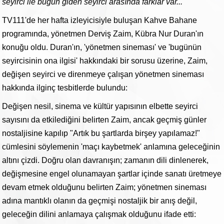
seyirci ile bugün giden seyirci arasında farklar var...
"
TV111'de her hafta izleyicisiyle buluşan Kahve Bahane
programında, yönetmen Derviş Zaim, Kübra Nur Duran'ın
konuğu oldu. Duran'ın, 'yönetmen sineması' ve 'bugünün
seyircisinin ona ilgisi' hakkındaki bir sorusu üzerine, Zaim,
değişen seyirci ve direnmeye çalışan yönetmen sineması
hakkında ilginç tesbitlerde bulundu:
Değişen nesil, sinema ve kültür yapısının elbette seyirci
sayısını da etkilediğini belirten Zaim, ancak geçmiş günler
nostaljisine kapılıp "Artık bu şartlarda birşey yapılamaz!"
cümlesini söylemenin 'maçı kaybetmek' anlamına geleceğinin
altını çizdi. Doğru olan davranışın; zamanın dili dinlenerek,
değişmesine engel olunamayan şartlar içinde sanatı üretmeye
devam etmek olduğunu belirten Zaim; yönetmen sineması
adına mantıklı olanın da geçmişi nostaljik bir anış değil,
geleceğin dilini anlamaya çalışmak olduğunu ifade etti: