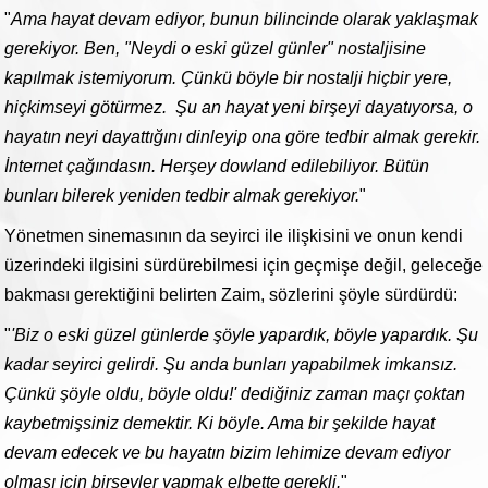
"
Ama hayat devam ediyor, bunun bilincinde olarak yaklaşmak
gerekiyor. Ben, "Neydi o eski güzel günler" nostaljisine
kapılmak istemiyorum. Çünkü böyle bir nostalji hiçbir yere,
hiçkimseyi götürmez. Şu an hayat yeni birşeyi dayatıyorsa, o
hayatın neyi dayattığını dinleyip ona göre tedbir almak gerekir.
İnternet çağındasın. Herşey dowland edilebiliyor. Bütün
bunları bilerek yeniden tedbir almak gerekiyor.
"
Yönetmen sinemasının da seyirci ile ilişkisini ve onun kendi
üzerindeki ilgisini sürdürebilmesi için geçmişe değil, geleceğe
bakması gerektiğini belirten Zaim, sözlerini şöyle sürdürdü:
"
'Biz o eski güzel günlerde şöyle yapardık, böyle yapardık. Şu
kadar seyirci gelirdi. Şu anda bunları yapabilmek imkansız.
Çünkü şöyle oldu, böyle oldu!' dediğiniz zaman maçı çoktan
kaybetmişsiniz demektir. Ki böyle. Ama bir şekilde hayat
devam edecek ve bu hayatın bizim lehimize devam ediyor
olması için birşeyler yapmak elbette gerekli.
"