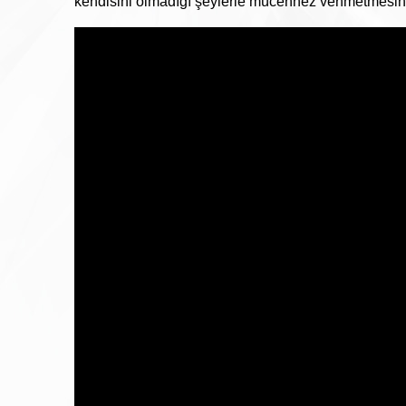
kendisini olmadığı şeylerle mücehhez vehmetmesini