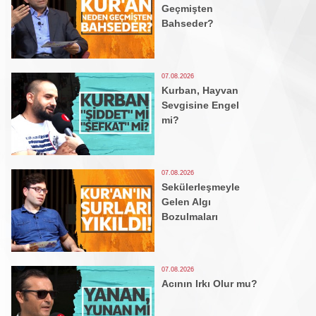
Geçmişten
Bahseder?
07.08.2026
Kurban, Hayvan
Sevgisine Engel
mi?
07.08.2026
Sekülerleşmeyle
Gelen Algı
Bozulmaları
07.08.2026
Acının Irkı Olur mu?