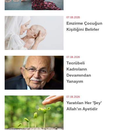
07.08.2026
Emzirme Çocuğun
Kişiliğini Belirler
07.08.2026
Tecrübeli
Kadroların
Devamından
Yanayım
07.08.2026
Yaratılan Her 'Şey'
Allah’ın Ayetidir