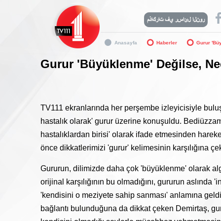
Anasayfa
Haberler
Gurur 'Bü
Gurur 'Büyüklenme' Değilse, Ne
TV111 ekranlarında her perşembe izleyicisiyle bulu
hastalık olarak' gurur üzerine konuşuldu. Bediüzzam
hastalıklardan birisi' olarak ifade etmesinden harek
önce dikkatlerimizi 'gurur' kelimesinin karşılığına çek
Gururun, dilimizde daha çok 'büyüklenme' olarak algı
orijinal karşılığının bu olmadığını, gururun aslınd
'kendisini o meziyete sahip sanması' anlamına geldiğ
bağlantı bulunduğuna da dikkat çeken Demirtaş, gur