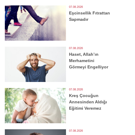
07.08.2026
Eşcinsellik Fıtrattan
Sapmadır
07.08.2026
Haset, Allah’ın
Merhametini
Görmeyi Engelliyor
07.08.2026
Kreş Çocuğun
Annesinden Aldığı
Eğitimi Veremez
07.08.2026