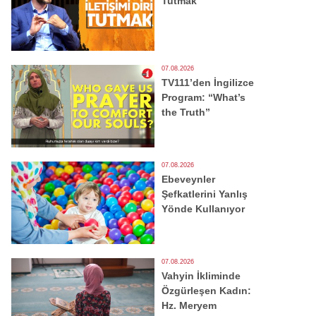
Tutmak
07.08.2026
TV111’den İngilizce
Program: “What’s
the Truth”
07.08.2026
Ebeveynler
Şefkatlerini Yanlış
Yönde Kullanıyor
07.08.2026
Vahyin İkliminde
Özgürleşen Kadın:
Hz. Meryem