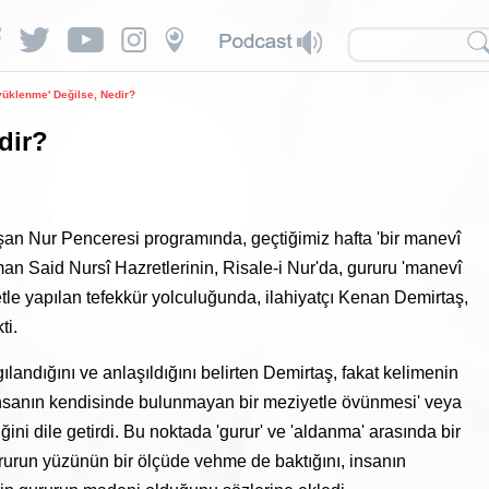
yüklenme' Değilse, Nedir?
dir?
şan Nur Penceresi programında, geçtiğimiz hafta 'bir manevî
an Said Nursî Hazretlerinin, Risale-i Nur'da, gururu 'manevî
etle yapılan tefekkür yolculuğunda, ilahiyatçı Kenan Demirtaş,
ti.
landığını ve anlaşıldığını belirten Demirtaş, fakat kelimenin
a 'insanın kendisinde bulunmayan bir meziyetle övünmesi' veya
ini dile getirdi. Bu noktada 'gurur' ve 'aldanma' arasında bir
urun yüzünün bir ölçüde vehme de baktığını, insanın