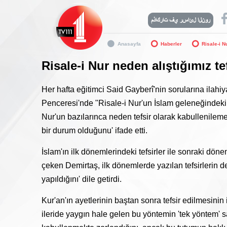
Anasayfa
Haberler
Risale-i N
Risale-i Nur neden alıştığımız t
Her hafta eğitimci Said Gayberî'nin sorularına ilah
Penceresi'nde "Risale-i Nur'un İslam geleneğindeki
Nur'un bazılarınca neden tefsir olarak kabullenilemed
bir durum olduğunu' ifade etti.
İslam'ın ilk dönemlerindeki tefsirler ile sonraki döne
çeken Demirtaş, ilk dönemlerde yazılan tefsirlerin de
yapıldığını' dile getirdi.
Kur'an'ın ayetlerinin baştan sonra tefsir edilmesinin 
ileride yaygın hale gelen bu yöntemin 'tek yöntem' sa