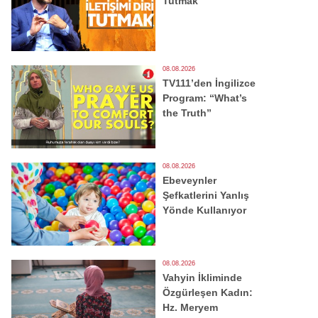
Tutmak
08.08.2026
TV111’den İngilizce
Program: “What’s
the Truth”
08.08.2026
Ebeveynler
Şefkatlerini Yanlış
Yönde Kullanıyor
08.08.2026
Vahyin İkliminde
Özgürleşen Kadın:
Hz. Meryem