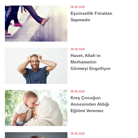
08.08.2026
Eşcinsellik Fıtrattan
Sapmadır
08.08.2026
Haset, Allah’ın
Merhametini
Görmeyi Engelliyor
08.08.2026
Kreş Çocuğun
Annesinden Aldığı
Eğitimi Veremez
08.08.2026