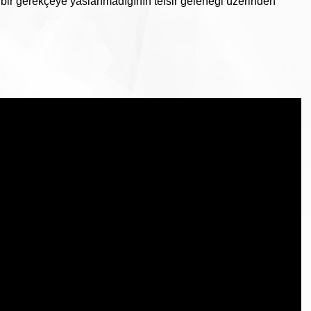
 bir gerekçeye yaslanmadığının tefsir geleneği üzerinden