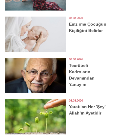
08.08.2026
Emzirme Çocuğun
Kişiliğini Belirler
08.08.2026
Tecrübeli
Kadroların
Devamından
Yanayım
08.08.2026
Yaratılan Her 'Şey'
Allah’ın Ayetidir