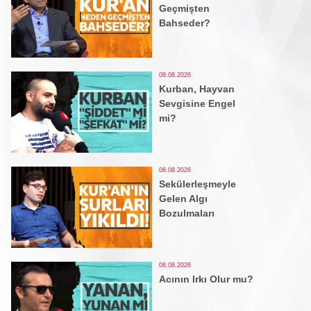
Geçmişten
Bahseder?
08.08.2026
Kurban, Hayvan
Sevgisine Engel
mi?
08.08.2026
Sekülerleşmeyle
Gelen Algı
Bozulmaları
08.08.2026
Acının Irkı Olur mu?