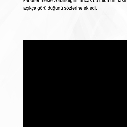
kabullenmekte zorlandığını, ancak bu tutumun haklı
açıkça görüldüğünü sözlerine ekledi.