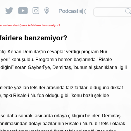
ur neden alıştığımız tefsirlere benzemiyor?
efsirlere benzemiyor?
iyatçı Kenan Demirtaş'ın cevaplar verdiği program Nur
 yeri" konuşuldu. Programın hemen başlarında "Risale-i
iğini" soran Gayberî'ye, Demirtaş, 'bunun alışkanlıklarla ilgili
mlerde yazılan tefsirler arasında tarz farkları olduğuna dikkat
, tıpkı Risale-i Nur'da olduğu gibi, 'konu bazlı şekilde
ise daha sonraki asırlarda ortaya çıktığını belirten Demirtaş,
nılmasından dolayı bazılarının Risale-i Nur'u bir tefsir olarak