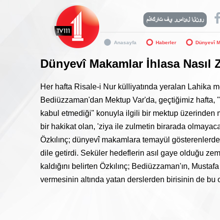
Anasayfa
Haberler
Dünyevî M
Dünyevî Makamlar İhlasa Nasıl Z
Her hafta Risale-i Nur külliyatında yeralan Lahika m
Bediüzzaman'dan Mektup Var'da, geçtiğimiz hafta, 
kabul etmediği" konuyla ilgili bir mektup üzerinden 
bir hakikat olan, 'ziya ile zulmetin birarada olmay
Özkılınç; dünyevî makamlara temayül gösterenlerde 
dile getirdi. Seküler hedeflerin asıl gaye olduğu ze
kaldığını belirten Özkılınç; Bediüzzaman'ın, Mustafa 
vermesinin altında yatan derslerden birisinin de bu o