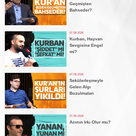
Geçmişten
Bahseder?
07.08.2026
Kurban, Hayvan
Sevgisine Engel
mi?
07.08.2026
Sekülerleşmeyle
Gelen Algı
Bozulmaları
07.08.2026
Acının Irkı Olur mu?