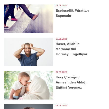
07.08.2026
Eşcinsellik Fıtrattan
Sapmadır
07.08.2026
Haset, Allah’ın
Merhametini
Görmeyi Engelliyor
07.08.2026
Kreş Çocuğun
Annesinden Aldığı
Eğitimi Veremez
07.08.2026