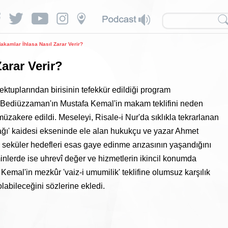
akamlar İhlasa Nasıl Zarar Verir?
arar Verir?
ektuplarından birisinin tefekkür edildiği program
"Bediüzzaman'ın Mustafa Kemal'in makam teklifini neden
müzakere edildi. Meseleyi, Risale-i Nur'da sıklıkla tekrarlanan
acağı' kaidesi ekseninde ele alan hukukçu ve yazar Ahmet
seküler hedefleri esas gaye edinme arızasının yaşandığını
minlerde ise uhrevî değer ve hizmetlerin ikincil konumda
Kemal'in mezkûr 'vaiz-i umumilik' teklifine olumsuz karşılık
labileceğini sözlerine ekledi.