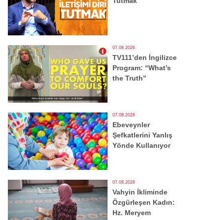
Tutmak
07.08.2026
TV111’den İngilizce
Program: “What’s
the Truth”
07.08.2026
Ebeveynler
Şefkatlerini Yanlış
Yönde Kullanıyor
07.08.2026
Vahyin İkliminde
Özgürleşen Kadın:
Hz. Meryem