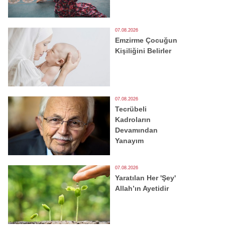
07.08.2026
Emzirme Çocuğun
Kişiliğini Belirler
07.08.2026
Tecrübeli
Kadroların
Devamından
Yanayım
07.08.2026
Yaratılan Her 'Şey'
Allah’ın Ayetidir