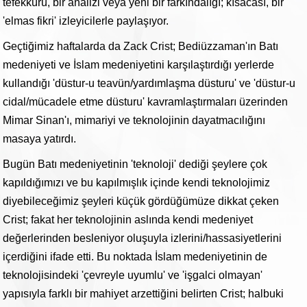
tefekkürü, bir analizi veya yeni bir farkındalığı; kısacası, bir
'elmas fikri' izleyicilerle paylaşıyor.
Geçtiğimiz haftalarda da Zack Crist; Bediüzzaman'ın Batı
medeniyeti ve İslam medeniyetini karşılaştırdığı yerlerde
kullandığı 'düstur-u teavün/yardımlaşma düsturu' ve 'düstur-u
cidal/mücadele etme düsturu' kavramlaştırmaları üzerinden
Mimar Sinan'ı, mimariyi ve teknolojinin dayatmacılığını
masaya yatırdı.
Bugün Batı medeniyetinin 'teknoloji' dediği şeylere çok
kapıldığımızı ve bu kapılmışlık içinde kendi teknolojimiz
diyebileceğimiz şeyleri küçük gördüğümüze dikkat çeken
Crist; fakat her teknolojinin aslında kendi medeniyet
değerlerinden besleniyor oluşuyla izlerini/hassasiyetlerini
içerdiğini ifade etti. Bu noktada İslam medeniyetinin de
teknolojisindeki 'çevreyle uyumlu' ve 'işgalci olmayan'
yapısıyla farklı bir mahiyet arzettiğini belirten Crist; halbuki