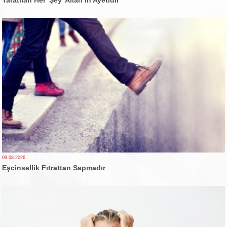
Yaratılan Her 'Şey' Allah’ın Ayetidir
09.08.2026
Eşcinsellik Fıtrattan Sapmadır