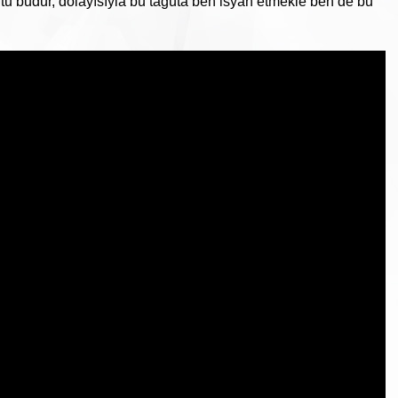
tu budur, dolayısıyla bu tağuta ben isyan etmekle ben de bu