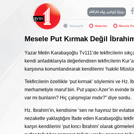
Anasayfa
Haberler
Mesele Pu
Mesele Put Kırmak Değil İbrahi
Yazar Metin Karabaşoğlu Tv111’de tekfircilerin sıkç
kendi anladıklarıyla değerlendiren tekfircilerin Kur’
karşısına konumlandırarak kendilerini ‘hakiki Müslüman’
Tekfircilerin özellikle ‘put kırmak’ söylemini ve Hz.
merhametiyle maruf biri. Put yapıcı Azer’in evinde 
var mı bunların? Hiç çalışmışlar mıdır?” diye sordu.
Hz. İbrahim’in, kendisine ‘sen ne hayırsız bir evlat
nezaketle yaklaştığını İfade eden Karabaşoğlu tekfir
karşın kendilerini ‘put kırıcı İbrahim’ olarak görmele