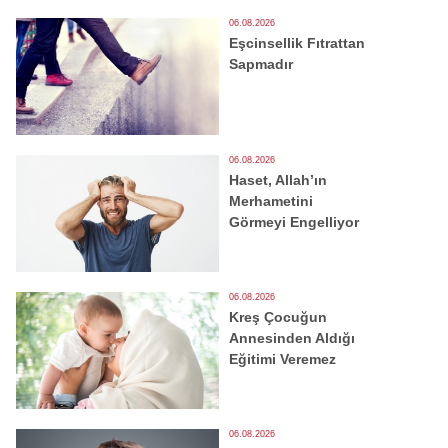
06.08.2026
Eşcinsellik Fıtrattan
Sapmadır
06.08.2026
Haset, Allah’ın
Merhametini
Görmeyi Engelliyor
06.08.2026
Kreş Çocuğun
Annesinden Aldığı
Eğitimi Veremez
06.08.2026