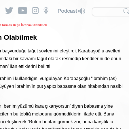
t Kırmak Değil İbrahim Olabilmek
m Olabilmek
a başvurduğu tağut söylemini eleştirdi. Karabaşoğlu ayetleri
an’daki bir kavramı tağut olarak resmedip kendilerini de onun
 ilan ettiklerini belirtti.
 İbrahim’i kullandığını vurgulayan Karabaşoğlu “İbrahim (as)
büyüyen İbrahim’in put yapıcı babasına olan hitabından nasibi
sın, benim yüzümü kara çıkarıyorsun’ diyen babasına yine
cilerin bu tebliğ metodunu görmediklerini ifade etti. Buna
rini eleştirerek “Bütün bunları görmek zor, buna karşılık ‘o