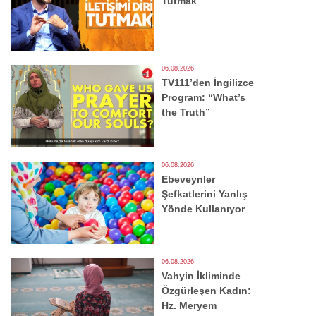
Tutmak
06.08.2026
TV111’den İngilizce
Program: “What’s
the Truth”
06.08.2026
Ebeveynler
Şefkatlerini Yanlış
Yönde Kullanıyor
06.08.2026
Vahyin İkliminde
Özgürleşen Kadın:
Hz. Meryem