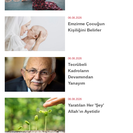
06.08.2026
Emzirme Çocuğun
Kişiliğini Belirler
06.08.2026
Tecrübeli
Kadroların
Devamından
Yanayım
06.08.2026
Yaratılan Her 'Şey'
Allah’ın Ayetidir