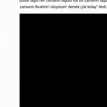
putlar tağut her zamanın tağutu var bu zamanın tağu
zamanın İbrahim’i oluyorum’ demek çok kolay” dedi.