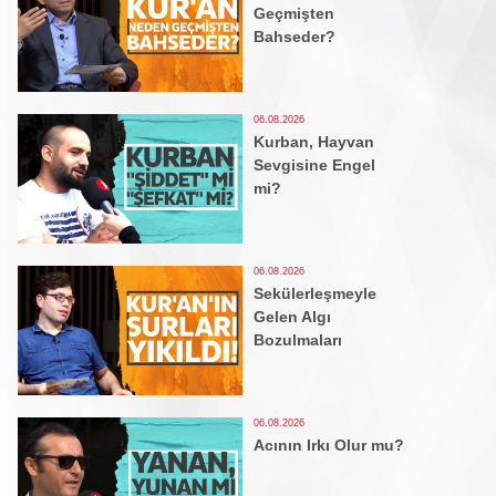
Geçmişten
Bahseder?
06.08.2026
Kurban, Hayvan
Sevgisine Engel
mi?
06.08.2026
Sekülerleşmeyle
Gelen Algı
Bozulmaları
06.08.2026
Acının Irkı Olur mu?