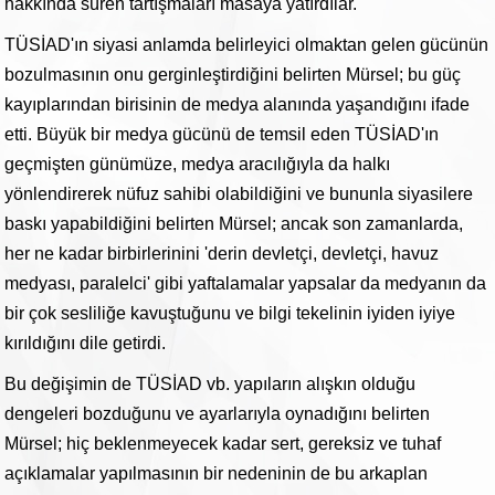
hakkında süren tartışmaları masaya yatırdılar.
TÜSİAD'ın siyasi anlamda belirleyici olmaktan gelen gücünün
bozulmasının onu gerginleştirdiğini belirten Mürsel; bu güç
kayıplarından birisinin de medya alanında yaşandığını ifade
etti. Büyük bir medya gücünü de temsil eden TÜSİAD'ın
geçmişten günümüze, medya aracılığıyla da halkı
yönlendirerek nüfuz sahibi olabildiğini ve bununla siyasilere
baskı yapabildiğini belirten Mürsel; ancak son zamanlarda,
her ne kadar birbirlerinini 'derin devletçi, devletçi, havuz
medyası, paralelci' gibi yaftalamalar yapsalar da medyanın da
bir çok sesliliğe kavuştuğunu ve bilgi tekelinin iyiden iyiye
kırıldığını dile getirdi.
Bu değişimin de TÜSİAD vb. yapıların alışkın olduğu
dengeleri bozduğunu ve ayarlarıyla oynadığını belirten
Mürsel; hiç beklenmeyecek kadar sert, gereksiz ve tuhaf
açıklamalar yapılmasının bir nedeninin de bu arkaplan