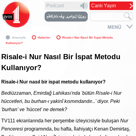
Podcast
Canlı Yayın
Anasayfa
Haberler
Risale-i Nur Nasıl Bir İspat Metodu
Kullanıyor?
Risale-i Nur Nasıl Bir İspat Metodu
Kullanıyor?
Risale-i Nur nasıl bir ispat metodu kullanıyor?
Bediüzzaman, Emirdağ Lahikası'nda 'bütün Risale-i Nur
hüccetleri, bu burhan-ı yakinî kısmındandır...' diyor. Peki
'burhan' ve 'hüccet' ne demek?
TV111 ekranlarında her perşembe izleyicisiyle buluşan
Nur
Penceresi
programında, bu hafta, İlahiyatçı Kenan Demirtaş,