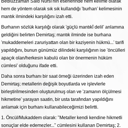
Bediüzzaman Said Nursî'nin eserlerinde hem kelime olarak
hem de yöntem olarak sık sık kullandığı 'burhan' kelimesinin
mantık ilmindeki karşılığını izah etti.
Burhanın sözlük karşılığı olarak 'güçlü mantıkî delil' anlamına
geldiğini belirten Demirtaş; mantık ilminde ise burhana
'mukaddemeleri zaruriyattan olan bir kaziyenin hükmü...' tarifi
yapıldığını, bunun günümüz dilindeki karşılığının ise 'öncülleri
apaçık olan/herkesin kabulü olan bir önermenin hüküm
cümlesi' olduğunu ifade etti.
Daha sonra burhanı bir saat örneği üzerinden izah eden
Demirtaş; metallerin değişik boyutlarda ve işlevlerle
birleştirilmesinden oluşturulmuş olan ve 'zamanın ölçülmesi
hikmetine' yarayan saatin, bir usta tarafından yapıldığını
anlamak için burhanı kullanabileceğimizi belirtti.
1. Öncül/Mukaddem olarak: "Metaller kendi kendine hikmetli
sonuçlar elde edemezler..." cümlesini kullanan Demirtaş; 2.