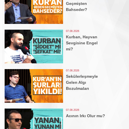
Geçmişten
Bahseder?
07.08.2026
Kurban, Hayvan
Sevgisine Engel
mi?
07.08.2026
Sekülerleşmeyle
Gelen Algı
Bozulmaları
07.08.2026
Acının Irkı Olur mu?