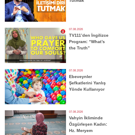
Tutmak
07.08.2026
TV111’den İngilizce
Program: “What’s
the Truth”
07.08.2026
Ebeveynler
Şefkatlerini Yanlış
Yönde Kullanıyor
07.08.2026
Vahyin İkliminde
Özgürleşen Kadın:
Hz. Meryem