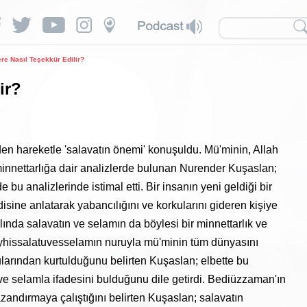
e Nasıl Teşekkür Edilir?
ir?
den hareketle 'salavatın önemi' konuşuldu. Mü'minin, Allah
nnettarlığa dair analizlerde bulunan Nurender Kuşaslan;
 bu analizlerinde istimal etti. Bir insanın yeni geldiği bir
disine anlatarak yabancılığını ve korkularını gideren kişiye
ında salavatın ve selamın da böylesi bir minnettarlık ve
eyhissalatuvesselamın nuruyla mü'minin tüm dünyasını
ularından kurtulduğunu belirten Kuşaslan; elbette bu
 ve selamla ifadesini bulduğunu dile getirdi. Bediüzzaman'ın
kazandırmaya çalıştığını belirten Kuşaslan; salavatın