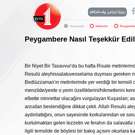
Anasayfa
Haberler
Peygamber
Peygambere Nasıl Teşekkür Edil
Bir Niyet Bir Tasavvur'da bu hafta Risale metinlerin
Resulü aleyhissalatuvesselama duyması gereken mi
Bediüzzaman'ın metinlerinde yer verdiği bir temsili de
menzilde/yerde o yerin özelliklerini/hikmetlerini ken
elbette minnettar olacağını vurgulayan Kuşaslan; asl
arzudan beslendiğine dikkat çekti. Allah Resulü al
aydınlattığını, onun sayesinde korkularından ve sor
kurtulmaktan gelen lezzetin ve ferahın da salavatla
ilgili temsilde de böylesi bir bakış açısını okurlara 