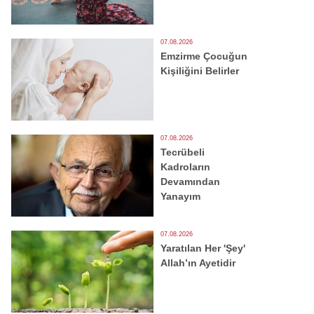
07.08.2026
Emzirme Çocuğun
Kişiliğini Belirler
07.08.2026
Tecrübeli
Kadroların
Devamından
Yanayım
07.08.2026
Yaratılan Her 'Şey'
Allah’ın Ayetidir