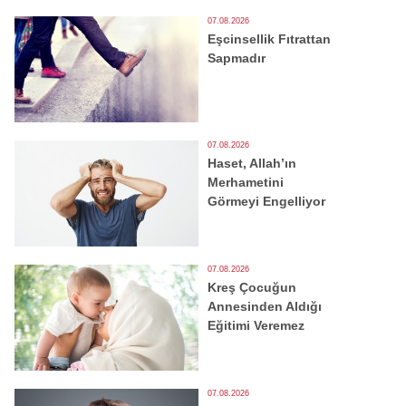
07.08.2026
Eşcinsellik Fıtrattan
Sapmadır
07.08.2026
Haset, Allah’ın
Merhametini
Görmeyi Engelliyor
07.08.2026
Kreş Çocuğun
Annesinden Aldığı
Eğitimi Veremez
07.08.2026