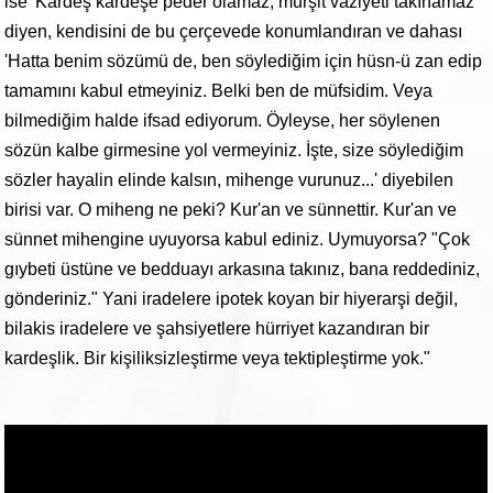
ise 'Kardeş kardeşe peder olamaz, mürşit vaziyeti takınamaz'
diyen, kendisini de bu çerçevede konumlandıran ve dahası
'Hatta benim sözümü de, ben söylediğim için hüsn-ü zan edip
tamamını kabul etmeyiniz. Belki ben de müfsidim. Veya
bilmediğim halde ifsad ediyorum. Öyleyse, her söylenen
sözün kalbe girmesine yol vermeyiniz. İşte, size söylediğim
sözler hayalin elinde kalsın, mihenge vurunuz...' diyebilen
birisi var. O miheng ne peki? Kur'an ve sünnettir. Kur'an ve
sünnet mihengine uyuyorsa kabul ediniz. Uymuyorsa? "Çok
gıybeti üstüne ve bedduayı arkasına takınız, bana reddediniz,
gönderiniz." Yani iradelere ipotek koyan bir hiyerarşi değil,
bilakis iradelere ve şahsiyetlere hürriyet kazandıran bir
kardeşlik. Bir kişiliksizleştirme veya tektipleştirme yok."