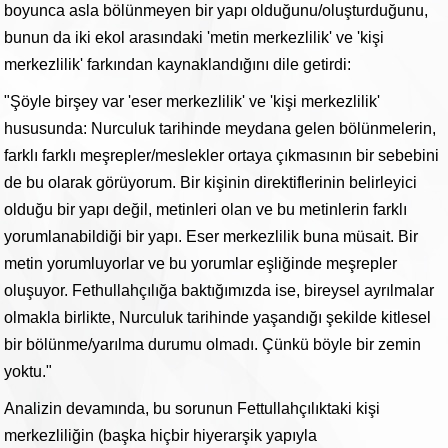
boyunca asla bölünmeyen bir yapı olduğunu/oluşturduğunu,
bunun da iki ekol arasındaki 'metin merkezlilik' ve 'kişi
merkezlilik' farkından kaynaklandığını dile getirdi:
"Şöyle birşey var 'eser merkezlilik' ve 'kişi merkezlilik'
hususunda: Nurculuk tarihinde meydana gelen bölünmelerin,
farklı farklı meşrepler/meslekler ortaya çıkmasının bir sebebini
de bu olarak görüyorum. Bir kişinin direktiflerinin belirleyici
olduğu bir yapı değil, metinleri olan ve bu metinlerin farklı
yorumlanabildiği bir yapı. Eser merkezlilik buna müsait. Bir
metin yorumluyorlar ve bu yorumlar eşliğinde meşrepler
oluşuyor. Fethullahçılığa baktığımızda ise, bireysel ayrılmalar
olmakla birlikte, Nurculuk tarihinde yaşandığı şekilde kitlesel
bir bölünme/yarılma durumu olmadı. Çünkü böyle bir zemin
yoktu."
Analizin devamında, bu sorunun Fettullahçılıktaki kişi
merkezliliğin (başka hiçbir hiyerarşik yapıyla