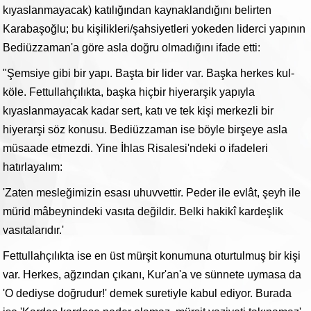
kıyaslanmayacak) katılığından kaynaklandığını belirten
Karabaşoğlu; bu kişilikleri/şahsiyetleri yokeden liderci yapının
Bediüzzaman'a göre asla doğru olmadığını ifade etti:
"Şemsiye gibi bir yapı. Başta bir lider var. Başka herkes kul-
köle. Fettullahçılıkta, başka hiçbir hiyerarşik yapıyla
kıyaslanmayacak kadar sert, katı ve tek kişi merkezli bir
hiyerarşi söz konusu. Bediüzzaman ise böyle birşeye asla
müsaade etmezdi. Yine İhlas Risalesi'ndeki o ifadeleri
hatırlayalım:
'Zaten mesleğimizin esası uhuvvettir. Peder ile evlât, şeyh ile
mürid mâbeynindeki vasıta değildir. Belki hakikî kardeşlik
vasıtalarıdır.'
Fettullahçılıkta ise en üst mürşit konumuna oturtulmuş bir kişi
var. Herkes, ağzından çıkanı, Kur'an'a ve sünnete uymasa da
'O dediyse doğrudur!' demek suretiyle kabul ediyor. Burada