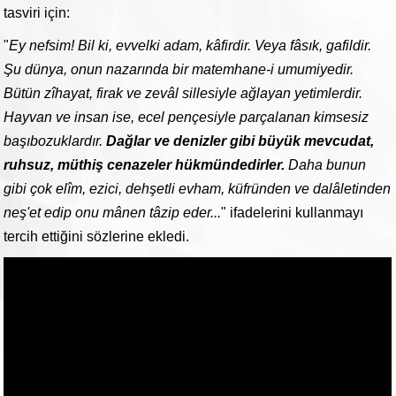
tasviri için:
"
Ey nefsim! Bil ki, evvelki adam, kâfirdir. Veya fâsık, gafildir.
Şu dünya, onun nazarında bir matemhane-i umumiyedir.
Bütün zîhayat, firak ve zevâl sillesiyle ağlayan yetimlerdir.
Hayvan ve insan ise, ecel pençesiyle parçalanan kimsesiz
başıbozuklardır.
Dağlar ve denizler gibi büyük mevcudat,
ruhsuz, müthiş cenazeler hükmündedirler.
Daha bunun
gibi çok elîm, ezici, dehşetli evham, küfründen ve dalâletinden
neş'et edip onu mânen tâzip eder...
" ifadelerini kullanmayı
tercih ettiğini sözlerine ekledi.