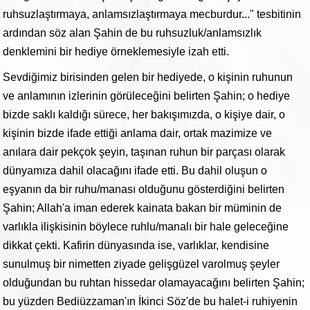
ruhsuzlaştırmaya, anlamsızlaştırmaya mecburdur..." tesbitinin
ardından söz alan Şahin de bu ruhsuzluk/anlamsızlık
denklemini bir hediye örneklemesiyle izah etti.
Sevdiğimiz birisinden gelen bir hediyede, o kişinin ruhunun
ve anlamının izlerinin görüleceğini belirten Şahin; o hediye
bizde saklı kaldığı sürece, her bakışımızda, o kişiye dair, o
kişinin bizde ifade ettiği anlama dair, ortak mazimize ve
anılara dair pekçok şeyin, taşınan ruhun bir parçası olarak
dünyamıza dahil olacağını ifade etti. Bu dahil oluşun o
eşyanın da bir ruhu/manası olduğunu gösterdiğini belirten
Şahin; Allah'a iman ederek kainata bakan bir müminin de
varlıkla ilişkisinin böylece ruhlu/manalı bir hale geleceğine
dikkat çekti. Kafirin dünyasında ise, varlıklar, kendisine
sunulmuş bir nimetten ziyade gelişgüzel varolmuş şeyler
olduğundan bu ruhtan hissedar olamayacağını belirten Şahin;
bu yüzden Bediüzzaman'ın İkinci Söz'de bu halet-i ruhiyenin