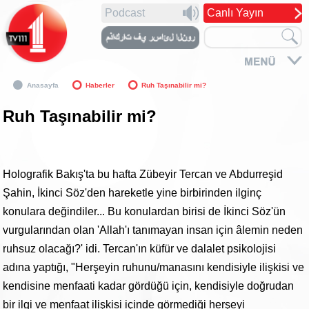
Podcast
Canlı Yayın
Anasayfa
Haberler
Ruh Taşınabilir mi?
Ruh Taşınabilir mi?
Holografik Bakış'ta bu hafta Zübeyir Tercan ve Abdurreşid
Şahin, İkinci Söz'den hareketle yine birbirinden ilginç
konulara değindiler... Bu konulardan birisi de İkinci Söz'ün
vurgularından olan 'Allah'ı tanımayan insan için âlemin neden
ruhsuz olacağı?' idi. Tercan'ın küfür ve dalalet psikolojisi
adına yaptığı, "Herşeyin ruhunu/manasını kendisiyle ilişkisi ve
kendisine menfaati kadar gördüğü için, kendisiyle doğrudan
bir ilgi ve menfaat ilişkisi içinde görmediği herşeyi