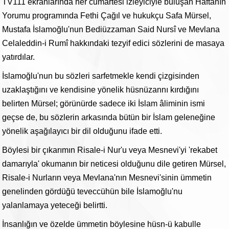
TV111 ekranlarında her cumartesi izleyiciyle buluşan Haftanın
Yorumu programında Fethi Çağıl ve hukukçu Safa Mürsel,
Mustafa İslamoğlu'nun Bediüzzaman Said Nursî ve Mevlana
Celaleddin-i Rumî hakkındaki tezyif edici sözlerini de masaya
yatırdılar.
İslamoğlu'nun bu sözleri sarfetmekle kendi çizgisinden
uzaklaştığını ve kendisine yönelik hüsnüzannı kırdığını
belirten Mürsel; görünürde sadece iki İslam âliminin ismi
geçse de, bu sözlerin arkasında bütün bir İslam geleneğine
yönelik aşağılayıcı bir dil olduğunu ifade etti.
Böylesi bir çıkarımın Risale-i Nur'u veya Mesnevi'yi 'rekabet
damarıyla' okumanın bir neticesi olduğunu dile getiren Mürsel,
Risale-i Nurların veya Mevlana'nın Mesnevi'sinin ümmetin
genelinden gördüğü teveccühün bile İslamoğlu'nu
yalanlamaya yeteceği belirtti.
İnsanlığın ve özelde ümmetin böylesine hüsn-ü kabulle