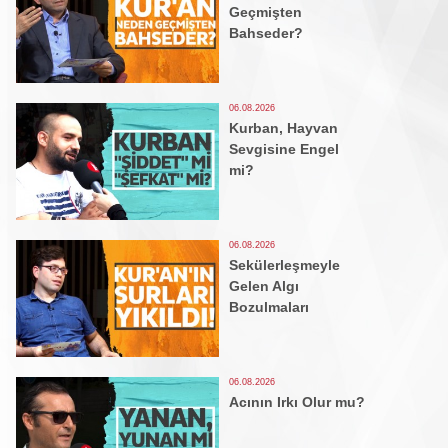
Geçmişten
Bahseder?
06.08.2026
Kurban, Hayvan
Sevgisine Engel
mi?
06.08.2026
Sekülerleşmeyle
Gelen Algı
Bozulmaları
06.08.2026
Acının Irkı Olur mu?