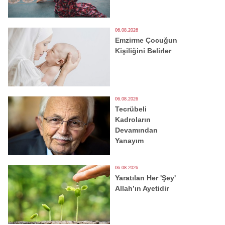
06.08.2026
Emzirme Çocuğun
Kişiliğini Belirler
06.08.2026
Tecrübeli
Kadroların
Devamından
Yanayım
06.08.2026
Yaratılan Her 'Şey'
Allah’ın Ayetidir