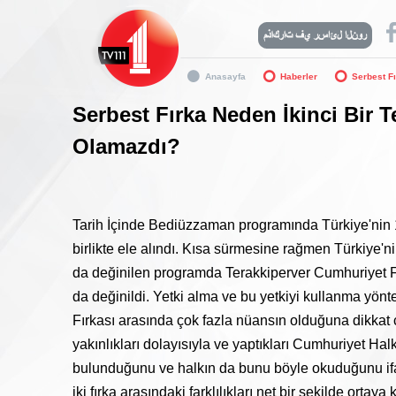
Anasayfa
Haberler
Serbest F
Serbest Fırka Neden İkinci Bir 
Olamazdı?
Tarih İçinde Bediüzzaman programında Türkiye'nin 1
birlikte ele alındı. Kısa sürmesine rağmen Türkiye'n
da değinilen programda Terakkiperver Cumhuriyet Fırk
da değinildi. Yetki alma ve bu yetkiyi kullanma yön
Fırkası arasında çok fazla nüansın olduğuna dikkat
yakınlıkları dolayısıyla ve yaptıkları Cumhuriyet Halk
bulunduğunu ve halkın da bunu böyle okuduğunu ifad
iki fırka arasındaki farklılıkları net bir şekilde ort