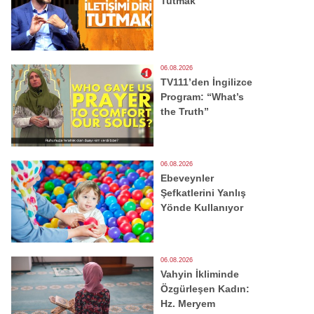
Tutmak
06.08.2026
TV111’den İngilizce
Program: “What’s
the Truth”
06.08.2026
Ebeveynler
Şefkatlerini Yanlış
Yönde Kullanıyor
06.08.2026
Vahyin İkliminde
Özgürleşen Kadın:
Hz. Meryem