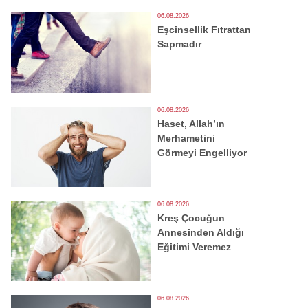
06.08.2026
Eşcinsellik Fıtrattan
Sapmadır
06.08.2026
Haset, Allah’ın
Merhametini
Görmeyi Engelliyor
06.08.2026
Kreş Çocuğun
Annesinden Aldığı
Eğitimi Veremez
06.08.2026