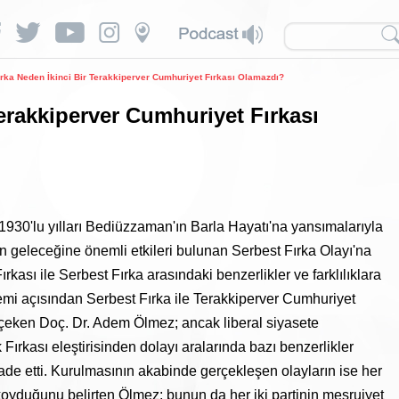
ırka Neden İkinci Bir Terakkiperver Cumhuriyet Fırkası Olamazdı?
Terakkiperver Cumhuriyet Fırkası
930'lu yılları Bediüzzaman'ın Barla Hayatı'na yansımalarıyla
in geleceğine önemli etkileri bulunan Serbest Fırka Olayı'na
ası ile Serbest Fırka arasındaki benzerlikler ve farklılıklara
temi açısından Serbest Fırka ile Terakkiperver Cumhuriyet
 çeken Doç. Dr. Adem Ölmez; ancak liberal siyasete
 Fırkası eleştirisinden dolayı aralarında bazı benzerlikler
e etti. Kurulmasının akabinde gerçekleşen olayların ise her
aya koyduğunu belirten Ölmez; bunun da her iki partinin meşruiyet