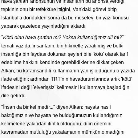
hava şartları' anonsunun ve insanların bu anonsa verdiği
tepkinin onu bir tefekküre ittiğini, Van'daki görevi bitip
İstanbul'a döndükten sonra da bu meseleyi bir yazı konusu
yaparak gazetede yayınladığını aktardı.
"
Kötü olan hava şartları mı? Yoksa kullandığımız dil mi?
"
temalı yazıda, insanların, bin hikmetle yaratılmış ve belki
insanlığa bin faydası dokunan şeyleri bile 'kötü' olarak tarif
edebilme hakkını kendinde görebildiklerine dikkat çeken
Alkan; bu karamsar dili kullanmanın yanlış olduğunu o yazıda
ifade ettiğini; ardından TRT'nin havadurumlarında artık 'kötü'
ifadesini değil 'elverişsiz' kelimesini kullanmaya başladığını
dile getirdi.
"İnsan da bir kelimedir..." diyen Alkan; hayata nasıl
baktığımızın ve hayatta ne bulduğumuzun kullandığımız
kelimelerle yakından ilintili olduğunu; dilin önemini
kavramadan mutluluğu yakalamanın mümkün olmadığını