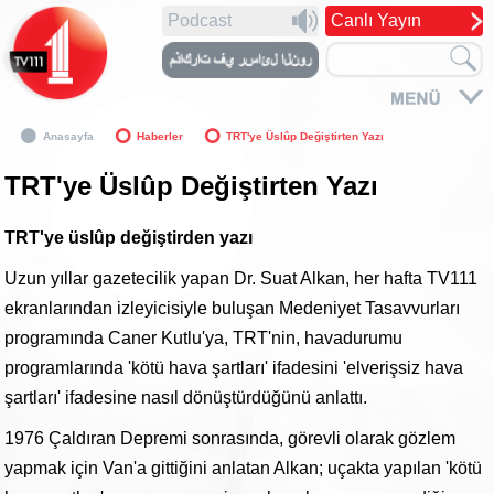
Podcast
Canlı Yayın
Anasayfa
Haberler
TRT'ye Üslûp Değiştirten Yazı
TRT'ye Üslûp Değiştirten Yazı
TRT'ye üslûp değiştirden yazı
Uzun yıllar gazetecilik yapan Dr. Suat Alkan, her hafta TV111
ekranlarından izleyicisiyle buluşan Medeniyet Tasavvurları
programında Caner Kutlu'ya, TRT'nin, havadurumu
programlarında 'kötü hava şartları' ifadesini 'elverişsiz hava
şartları' ifadesine nasıl dönüştürdüğünü anlattı.
1976 Çaldıran Depremi sonrasında, görevli olarak gözlem
yapmak için Van'a gittiğini anlatan Alkan; uçakta yapılan 'kötü