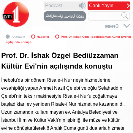
Podcast
Canlı Yayın
Anasayfa
Haberler
Prof. Dr. İshak Özgel Bediüzzaman Kültür Evi'nin
açılışında konuştu
Prof. Dr. İshak Özgel Bediüzzaman
Kültür Evi'nin açılışında konuştu
İnebolu'da bir dönem Risale-i Nur neşir hizmetlerine
evsahipliği yapan Ahmet Nazif Çelebi ve oğlu Selahaddin
Çelebi'nin teksir makinesiyle Risale-i Nur'u çoğaltmaya
başladıkları ev yeniden Risale-i Nur hizmetine kazandırıldı.
Uzun zamandır kullanılmayan ev, Antalya Belediyesi ve
İstanbul İlim ve Kültür Vakfı'nın işbirliği ile müze ve kültür
evine dönüştürülerek 8 Aralık Cuma günü dualarla hizmete