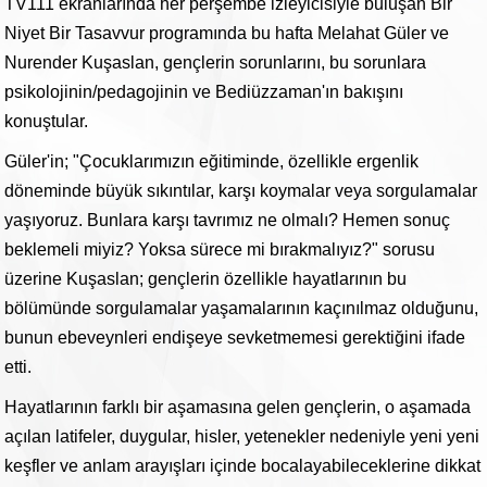
TV111 ekranlarında her perşembe izleyicisiyle buluşan Bir
Niyet Bir Tasavvur programında bu hafta Melahat Güler ve
Nurender Kuşaslan, gençlerin sorunlarını, bu sorunlara
psikolojinin/pedagojinin ve Bediüzzaman'ın bakışını
konuştular.
Güler'in; "Çocuklarımızın eğitiminde, özellikle ergenlik
döneminde büyük sıkıntılar, karşı koymalar veya sorgulamalar
yaşıyoruz. Bunlara karşı tavrımız ne olmalı? Hemen sonuç
beklemeli miyiz? Yoksa sürece mi bırakmalıyız?" sorusu
üzerine Kuşaslan; gençlerin özellikle hayatlarının bu
bölümünde sorgulamalar yaşamalarının kaçınılmaz olduğunu,
bunun ebeveynleri endişeye sevketmemesi gerektiğini ifade
etti.
Hayatlarının farklı bir aşamasına gelen gençlerin, o aşamada
açılan latifeler, duygular, hisler, yetenekler nedeniyle yeni yeni
keşfler ve anlam arayışları içinde bocalayabileceklerine dikkat