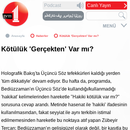
Podcast
Canlı Yayın
Anasayfa
Haberler
Kötülük 'Gerçekten' Var mı?
Kötülük 'Gerçekten' Var mı?
Holografik Bakış'ta Üçüncü Söz tefekkürleri kaldığı yerden
'tüm dikkatiyle' devam ediyor. Bu hafta da, programda,
Bediüzzaman'ın Üçüncü Söz'de kullandığı/kullanmadığı
'hakikat' kelimelerinden hareketle "Hakiki kötülük var mı?"
sorusuna cevap arandı. Metinde hasenat ile 'hakiki' ifadesinin
kullanılmasından, fakat seyyiat ile aynı terkibin istimal
edilmemesinden hareketle bu noktaya atıf yapan Zübeyir
Tercan; Bediüzzaman'ın gelişigüzel olarak değil, bir kasıtla bu