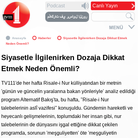
Podcast
Canlı Yayın
Anasayfa
Haberler
Siyasetle İlgilenirken Dozaja Dikkat Etmek
Neden Önemli?
Siyasetle İlgilenirken Dozaja Dikkat
Etmek Neden Önemli?
TV111'de her hafta Risale-i Nur külliyatından bir metnin
'günün ve güncelin yaralarına bakan yönleriyle' analiz edildiği
program Alternatif Bakış'ta, bu hafta, "Risale-i Nur
talebelerinin aslî vazifesi" konuşuldu. Gündemin hareketli ve
heyecanlı gelişmelerinin, toplumdaki her insan gibi, nur
talebelerinin de dünyasını işgal ettiğine dikkat çekilen
programda, sorunun 'meşguliyetten' öte 'meşguliyetin