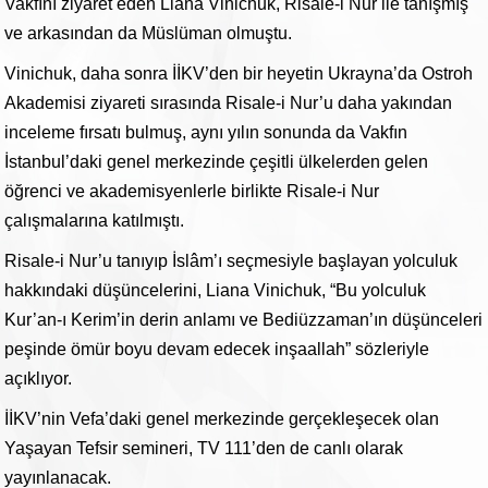
Vakfını ziyaret eden Liana Vinichuk, Risale-i Nur ile tanışmış
ve arkasından da Müslüman olmuştu.
Vinichuk, daha sonra İİKV’den bir heyetin Ukrayna’da Ostroh
Akademisi ziyareti sırasında Risale-i Nur’u daha yakından
inceleme fırsatı bulmuş, aynı yılın sonunda da Vakfın
İstanbul’daki genel merkezinde çeşitli ülkelerden gelen
öğrenci ve akademisyenlerle birlikte Risale-i Nur
çalışmalarına katılmıştı.
Risale-i Nur’u tanıyıp İslâm’ı seçmesiyle başlayan yolculuk
hakkındaki düşüncelerini, Liana Vinichuk, “Bu yolculuk
Kur’an-ı Kerim’in derin anlamı ve Bediüzzaman’ın düşünceleri
peşinde ömür boyu devam edecek inşaallah” sözleriyle
açıklıyor.
İİKV’nin Vefa’daki genel merkezinde gerçekleşecek olan
Yaşayan Tefsir semineri, TV 111’den de canlı olarak
yayınlanacak.