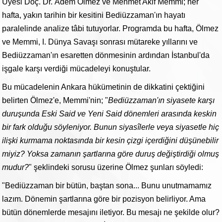
Üyesi Doç. Dr. Âdem Ölmez ve Mehmet Akif Memmi; her
hafta, yakın tarihin bir kesitini Bediüzzaman'ın hayatı
paralelinde analize tâbi tutuyorlar. Programda bu hafta, Ölmez
ve Memmi, I. Dünya Savaşı sonrası mütareke yıllarını ve
Bediüzzaman'ın esaretten dönmesinin ardından İstanbul'da
işgale karşı verdiği mücadeleyi konuştular.
Bu mücadelenin Ankara hükümetinin de dikkatini çektiğini
belirten Ölmez'e, Memmi'nin; "
Bediüzzaman'ın siyasete karşı
duruşunda Eski Said ve Yeni Said dönemleri arasında keskin
bir fark olduğu söyleniyor. Bunun siyasîlerle veya siyasetle hiç
ilişki kurmama noktasında bir kesin çizgi içerdiğini düşünebilir
miyiz? Yoksa zamanın şartlarına göre duruş değiştirdiği olmuş
mudur?
" şeklindeki sorusu üzerine Ölmez şunları söyledi:
"Bediüzzaman bir bütün, baştan sona... Bunu unutmamamız
lazım. Dönemin şartlarına göre bir pozisyon belirliyor. Ama
bütün dönemlerde mesajını iletiyor. Bu mesajı ne şekilde olur?