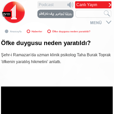
Podcast
Canlı Yayın
Anasayfa
Haberler
Öfke duygusu neden yaratıldı?
Öfke duygusu neden yaratıldı?
Şehr-i Ramazan'da uzman klinik psikolog Taha Burak Toprak
'öfkenin yaratılış hikmetini' anlattı.