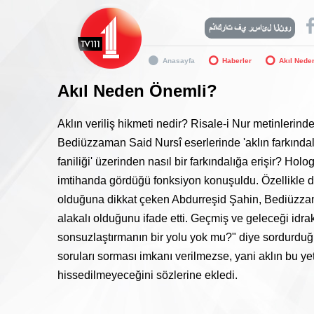
Anasayfa
Haberler
Akıl Nede
Akıl Neden Önemli?
Aklın veriliş hikmeti nedir? Risale-i Nur metinlerind
Bediüzzaman Said Nursî eserlerinde 'aklın farkındal
faniliği' üzerinden nasıl bir farkındalığa erişir? Holo
imtihanda gördüğü fonksiyon konuşuldu. Özellikle dü
olduğuna dikkat çeken Abdurreşid Şahin, Bediüzzama
alakalı olduğunu ifade etti. Geçmiş ve geleceği idrak
sonsuzlaştırmanın bir yolu yok mu?" diye sordurduğu
soruları sorması imkanı verilmezse, yani aklın bu yeti
hissedilmeyeceğini sözlerine ekledi.