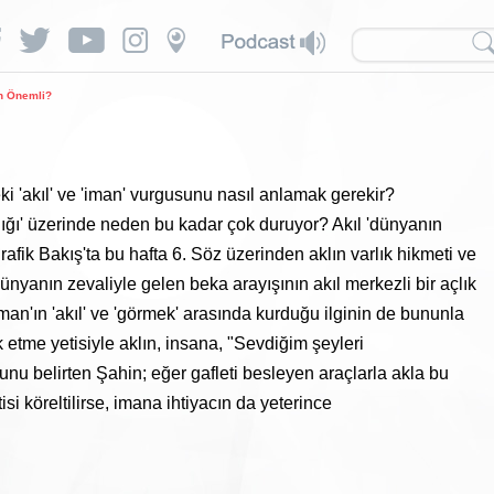
n Önemli?
eki 'akıl' ve 'iman' vurgusunu nasıl anlamak gerekir?
ığı' üzerinde neden bu kadar çok duruyor? Akıl 'dünyanın
grafik Bakış'ta bu hafta 6. Söz üzerinden aklın varlık hikmeti ve
nyanın zevaliyle gelen beka arayışının akıl merkezli bir açlık
n'ın 'akıl' ve 'görmek' arasında kurduğu ilginin de bununla
 etme yetisiyle aklın, insana, "Sevdiğim şeyleri
nu belirten Şahin; eğer gafleti besleyen araçlarla akla bu
si köreltilirse, imana ihtiyacın da yeterince