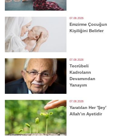
07.08.2026
Emzirme Çocuğun
Kişiliğini Belirler
07.08.2026
Tecrübeli
Kadroların
Devamından
Yanayım
07.08.2026
Yaratılan Her 'Şey'
Allah’ın Ayetidir