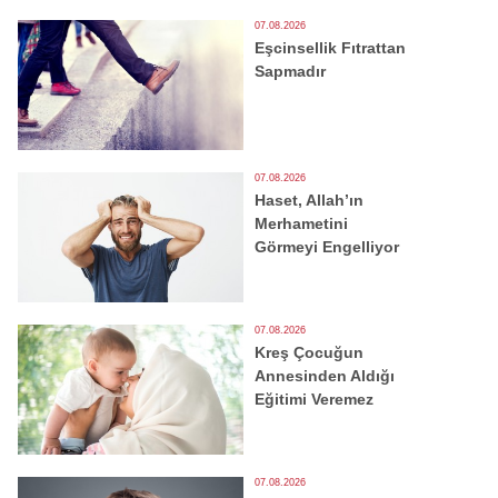
07.08.2026
Eşcinsellik Fıtrattan
Sapmadır
07.08.2026
Haset, Allah’ın
Merhametini
Görmeyi Engelliyor
07.08.2026
Kreş Çocuğun
Annesinden Aldığı
Eğitimi Veremez
07.08.2026