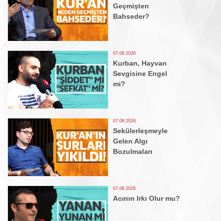
Geçmişten
Bahseder?
07.08.2026
Kurban, Hayvan
Sevgisine Engel
mi?
07.08.2026
Sekülerleşmeyle
Gelen Algı
Bozulmaları
07.08.2026
Acının Irkı Olur mu?