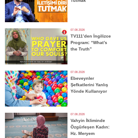
Tutmak
07.08.2026
TV111’den İngilizce
Program: “What’s
the Truth”
07.08.2026
Ebeveynler
Şefkatlerini Yanlış
Yönde Kullanıyor
07.08.2026
Vahyin İkliminde
Özgürleşen Kadın:
Hz. Meryem