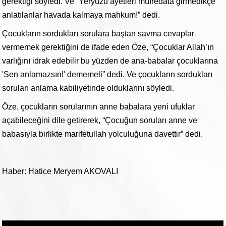
gerektiği söyledi. Ve “Yeryüzü ayetleri müfredata girmedikçe
anlatılanlar havada kalmaya mahkum!” dedi.
Çocukların sordukları sorulara baştan savma cevaplar
vermemek gerektiğini de ifade eden Öze, “Çocuklar Allah’ın
varlığını idrak edebilir bu yüzden de ana-babalar çocuklarına
'Sen anlamazsın!' dememeli” dedi. Ve çocukların sordukları
soruları anlama kabiliyetinde olduklarını söyledi.
Öze, çocukların sorularının anne babalara yeni ufuklar
açabileceğini dile getirerek, “Çocuğun soruları anne ve
babasıyla birlikte marifetullah yolculuğuna davettir” dedi.
Haber: Hatice Meryem AKOVALI